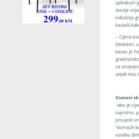
upitnikom j
skorije vrij
industrije 
kazavši kak
– Cijena kv
Međutim, u 
kazao je Pe
građevinskog
za smanjenj
uvijek nisu 
Stanovi sku
Iako je cij
suprotno, p
provjerili s
“domaćih ku
ostatku BiH