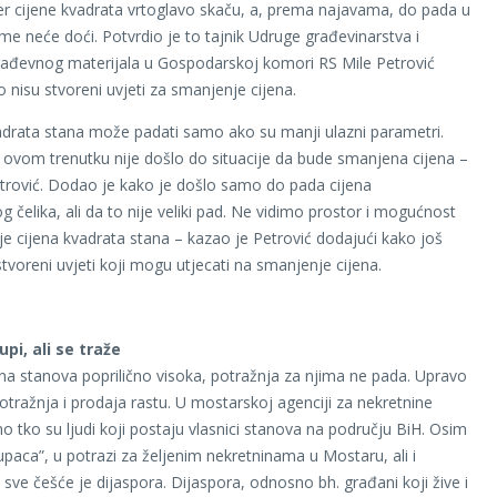
er cijene kvadrata vrtoglavo skaču, a, prema najavama, do pada u
eme neće doći. Potvrdio je to tajnik Udruge građevinarstva i
građevnog materijala u Gospodarskoj komori RS Mile Petrović
o nisu stvoreni uvjeti za smanjenje cijena.
adrata stana može padati samo ako su manji ulazni parametri.
ovom trenutku nije došlo do situacije da bude smanjena cijena –
trović. Dodao je kako je došlo samo do pada cijena
 čelika, ali da to nije veliki pad. Ne vidimo prostor i mogućnost
e cijena kvadrata stana – kazao je Petrović dodajući kako još
stvoreni uvjeti koji mogu utjecati na smanjenje cijena.
pi, ali se traže
ena stanova poprilično visoka, potražnja za njima ne pada. Upravo
otražnja i prodaja rastu. U mostarskoj agenciji za nekretnine
mo tko su ljudi koji postaju vlasnici stanova na području BiH. Osim
paca”, u potrazi za željenim nekretninama u Mostaru, ali i
 sve češće je dijaspora. Dijaspora, odnosno bh. građani koji žive i