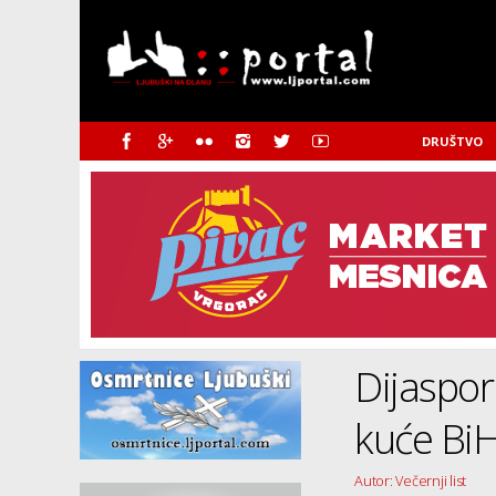
DRUŠTVO
Dijaspor
kuće Bi
Autor: Večernji list