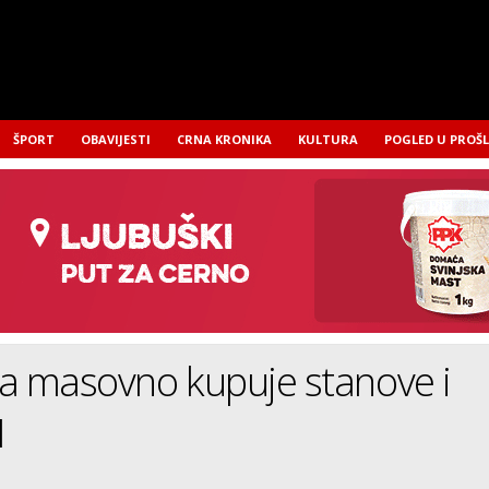
ŠPORT
OBAVIJESTI
CRNA KRONIKA
KULTURA
POGLED U PROŠ
a masovno kupuje stanove i
H