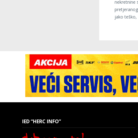
nekretnine s
pretjeranog
jako teško,
IED “HERC INFO”