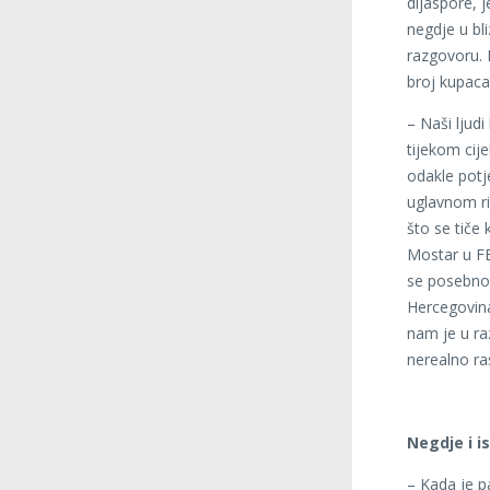
dijaspore, j
negdje u bli
razgovoru. I
broj kupac
– Naši ljudi
tijekom cij
odakle potječ
uglavnom ri
što se tiče
Mostar u FB
se posebno i
Hercegovina 
nam je u ra
nerealno ra
Negdje i i
– Kada je p