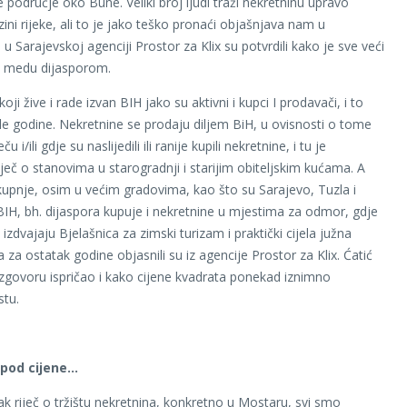
e područje oko Bune. Veliki broj ljudi traži nekretninu upravo
zini rijeke, ali to je jako teško pronaći objašnjava nam u
 u Sarajevskoj agenciji Prostor za Klix su potvrdili kako je sve veći
a medu dijasporom.
 koji žive i rade izvan BIH jako su aktivni i kupci I prodavači, i to
ele godine. Nekretnine se prodaju diljem BiH, u ovisnosti o tome
u i/ili gdje su naslijedili ili ranije kupili nekretnine, i tu je
ječ o stanovima u starogradnji i starijim obiteljskim kućama. A
 kupnje, osim u većim gradovima, kao što su Sarajevo, Tuzla i
IH, bh. dijaspora kupuje i nekretnine u mjestima za odmor, gdje
zdvajaju Bjelašnica za zimski turizam i praktički cijela južna
za ostatak godine objasnili su iz agencije Prostor za Klix. Ćatić
zgovoru ispričao i kako cijene kvadrata ponekad iznimno
stu.
spod cijene…
ak riječ o tržištu nekretnina, konkretno u Mostaru, svi smo