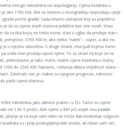
 nema mnogo nekretnina na raspolaganju. Cijena kvadrata u
i je oko 1700 KM, dok se stanovi u novogradnju rasprodaju i prije
 zgrada počne graditi. Sada imamo slučajeve koji su poprilično
to je da su cijene starih stanova približne kao one novih. Imao
r da osoba kojoj ne treba novac stavi u oglas da prodaje stan i
t, primjerice, 2700 KM te, ako netko “naleti” – super, a ako ne,
i je u njezinu vlasništvu. S druge strane, ima ljudi kojima žurno
 pa onda stan prodaju ispod cijene. To su stvari na koje se ne
ti, jednostavno je tako. Inače, realne cijene kvadrata u staroj
od 1500 do 2500 KM. Naravno, i lokacija diktira vrijednost stana –
 nam. Zanimalo nas je i kakve su njegove prognoze, odnosno
i do pada cijena stanova.
 tržite nekretnina jako aktivno pratim i u EU. Tamo su cijene
pale od 3 do 5 posto, dok cijene u BiH još uvijek nisu padale.
ati, pitanje je na koje vam nitko ne može dati konkretan odgovor.
e kvadrata su i prije poskupljenja bile visoke, ali rekao sam već,