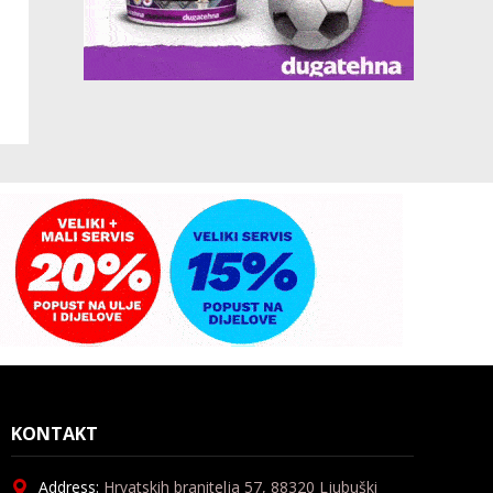
KONTAKT
Address:
Hrvatskih branitelja 57, 88320 Ljubuški