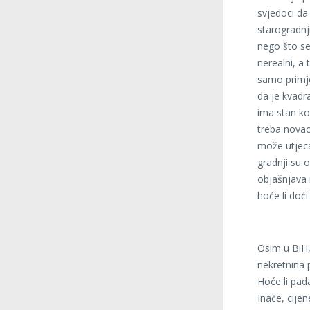
svjedoci da
starogradnj
nego što se
nerealni, a 
samo primje
da je kvadra
ima stan koj
treba novac
može utjeca
gradnji su 
objašnjava
hoće li doć
Osim u BiH,
nekretnina 
Hoće li pad
Inače, cijen