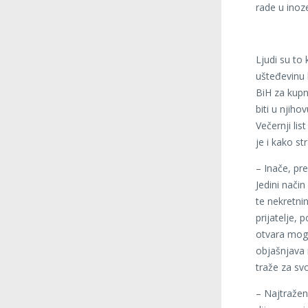
rade u inoz
Ljudi su to
ušteđevinu 
BiH za kupn
biti u njih
Večernji li
je i kako s
– Inače, pre
Jedini način
te nekretnin
prijatelje,
otvara mogu
objašnjava 
traže za sv
– Najtraženi