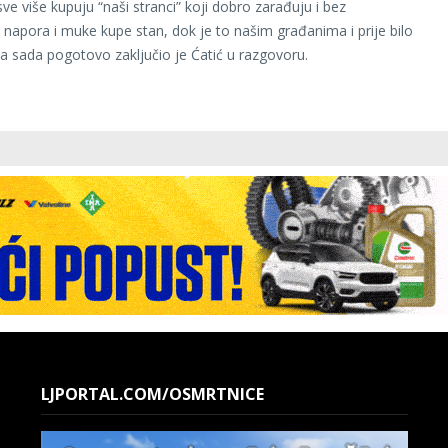
ve više kupuju “naši stranci” koji dobro zarađuju i bez
 napora i muke kupe stan, dok je to našim građanima i prije bilo
 a sada pogotovo zaključio je Ćatić u razgovoru.
LJPORTAL.COM/OSMRTNICE