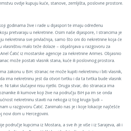
emstvu ovdje kupuju kuće, stanove, zemljišta, poslovne prostore.
 koji godinama žive i rade u dijaspori te imaju određenu
koju pretvaraju u nekretnine. Osim naše dijaspore, I strancima je
ju nekretnina sve privlačnija, samo što oni do nekretnine koja će
ovu vlasništvu malo teže dolaze – objašnjava u razgovoru za
st Anel Ćatić iz mostarske agencije za nekretnine Arimes. Objasnio
tranac može postati vlasnik stana, kuće ili poslovnog prostora.
ma zakonu u BiH. stranac ne može kupiti nekretninu i biti vlasnik,
 da ima nekretninu jest da otvori tvrtku i da ta tvrtka bude vlasnik
e. Ni takvi slučajevi nisu rijetki. Druga stvar, dio stranaca ima
 poznanike ili kumove koji žive na području BiH pa im se onda
ćnost nekretninu staviti na nekoga iz tog kruga ljudi –
nam u razgovoru Ćatić. Zanimalo nas je i koje lokacije najčešće
oj novi dom u Hercegovini.
je područje kupcima iz Mostara, a sve ih je više i iz Sarajeva, ali i