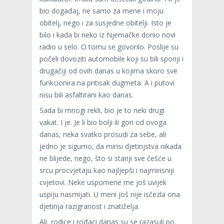
bio događaj, ne samo za mene i moju
obitelj, nego i za susjedne obitelji. Isto je
bilo i kada bi neko iz Njemačke donio novi
radio u selo. O tomu se govorilo. Poslije su
počeli dovoziti automobile koji su bili sporiji i
drugačiji od ovih danas u kojima skoro sve
funkcionira na pritisak dugmeta. A i putovi
nisu bili asfaltirani kao danas.
Sada bi mnogi rekli, bio je to neki drugi
vakat. I je. Je li bio bolji ili gori od ovoga
danas, neka svatko prosudi za sebe, ali
jedno je sigurno, da mirisi djetinjstva nikada
ne blijede, nego, što si stariji sve češće u
srcu procvjetaju kao najljepši i najmirisniji
cvjetovi. Neke uspomene me još uvijek
uspiju nasmijati. U meni još nije isčezla ona
djetinja razigranost i znatiželja.
Ali, rodice i rođaci danas su se razasuli po