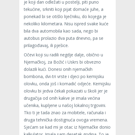
je koji dan odležati u postelji, piti puno
tekućine, srkniti koji pijat domaće juhe, a
ponekad bi se otišlo liječniku, do kojega je
nekoliko kilometara. Nisu ispred svake kuće
bila dva automobila kao sada, nego bi
autobus prolazio dva puta dnevno, pa se
prilagođavaj, ili pješice.
Očevi koji su radili negdje dalje, obično u
Njemačkoj, za Božić i Uskrs bi obvezno
dolazili kući. Donesi onih njemačkih
bombona, dvi-tri vrste i djeci po kemijsku
olovku, onda još i komadić odjeće. Kemijsku
olovku bi jedva čekali pokazati u školi jer je
drugačija od onih kakve je imala većina
učenika, kupljene u našoj lokalnoj trgovini.
Tko ti je tada znao za mobitele, računala i
druga tehnička dostignuća ovoga vremena.
Sjećam se kad mi je otac iz Njemačke donio
kalkulator. Imala sam desetak godina. To je