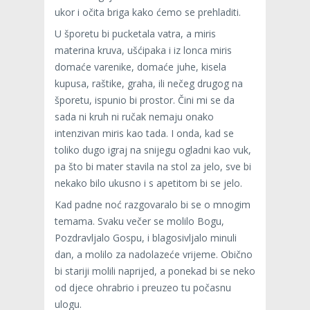
ukor i očita briga kako ćemo se prehladiti.
U šporetu bi pucketala vatra, a miris
materina kruva, ušćipaka i iz lonca miris
domaće varenike, domaće juhe, kisela
kupusa, raštike, graha, ili nečeg drugog na
šporetu, ispunio bi prostor. Čini mi se da
sada ni kruh ni ručak nemaju onako
intenzivan miris kao tada. I onda, kad se
toliko dugo igraj na snijegu ogladni kao vuk,
pa što bi mater stavila na stol za jelo, sve bi
nekako bilo ukusno i s apetitom bi se jelo.
Kad padne noć razgovaralo bi se o mnogim
temama. Svaku večer se molilo Bogu,
Pozdravljalo Gospu, i blagosivljalo minuli
dan, a molilo za nadolazeće vrijeme. Obično
bi stariji molili naprijed, a ponekad bi se neko
od djece ohrabrio i preuzeo tu počasnu
ulogu.