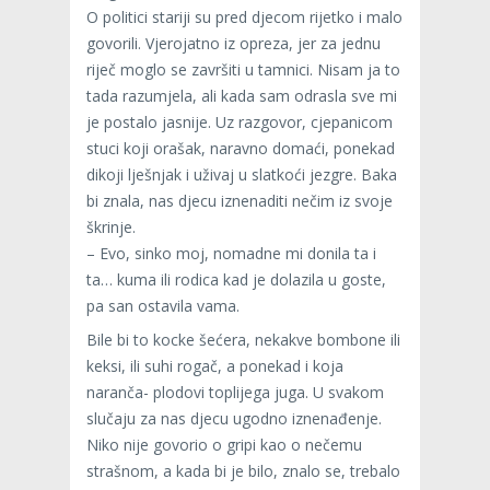
O politici stariji su pred djecom rijetko i malo
govorili. Vjerojatno iz opreza, jer za jednu
riječ moglo se završiti u tamnici. Nisam ja to
tada razumjela, ali kada sam odrasla sve mi
je postalo jasnije. Uz razgovor, cjepanicom
stuci koji orašak, naravno domaći, ponekad
dikoji lješnjak i uživaj u slatkoći jezgre. Baka
bi znala, nas djecu iznenaditi nečim iz svoje
škrinje.
– Evo, sinko moj, nomadne mi donila ta i
ta… kuma ili rodica kad je dolazila u goste,
pa san ostavila vama.
Bile bi to kocke šećera, nekakve bombone ili
keksi, ili suhi rogač, a ponekad i koja
naranča- plodovi toplijega juga. U svakom
slučaju za nas djecu ugodno iznenađenje.
Niko nije govorio o gripi kao o nečemu
strašnom, a kada bi je bilo, znalo se, trebalo