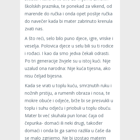
školskih praznika, te ponekad za vikend, od
marende do ručka i onda opet poslije ručka
do navečer kada bi mater zabrinuto krenula
zvati nas.
A što reći, selo bilo puno djece, igre, vriske i
veselja. Polovica djece u selu bili su ti rodice
i rođaci. I kao da smo jedva čekali odrasti.
Po tri generacije živjele su u istoj kući. Nije
uzalud ona narodna: Nije kuća tijesna, ako
nisu čeljad bijesna.
Kada se vrati u toplu kuću, smrznutih ruku i
nožnih prstiju, a rumenih obraza i nosa, te
mokre obuće i odjeće, brže bi se presvukli u
toplu i suhu odjeću i priobuli u toplu obuću.
Mater bi već skuhala pun lonac čaja od
čepurika- domaći ili neki drugi, također
domaći i onda bi ga samo razlila u čaše da
se malo zgrijemo. Ne bi izostao materin