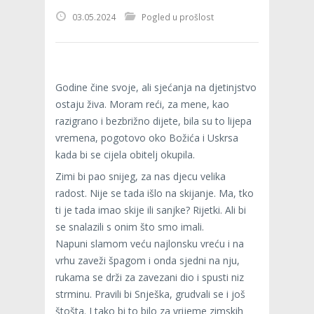
03.05.2024
Pogled u prošlost
Godine čine svoje, ali sjećanja na djetinjstvo
ostaju živa. Moram reći, za mene, kao
razigrano i bezbrižno dijete, bila su to lijepa
vremena, pogotovo oko Božića i Uskrsa
kada bi se cijela obitelj okupila.
Zimi bi pao snijeg, za nas djecu velika
radost. Nije se tada išlo na skijanje. Ma, tko
ti je tada imao skije ili sanjke? Rijetki. Ali bi
se snalazili s onim što smo imali.
Napuni slamom veću najlonsku vreću i na
vrhu zaveži špagom i onda sjedni na nju,
rukama se drži za zavezani dio i spusti niz
strminu. Pravili bi Snješka, grudvali se i još
štošta. I tako bi to bilo za vrijeme zimskih