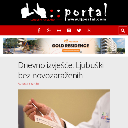
Dnevno izvješće: Ljubuški
bez novozaraženih
Autor: zjz-zzh.ba