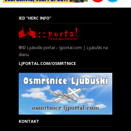
IED “HERC INFO”
®© Ljubuški portal – ljportal.com | Ljubuški na
dlanu
LJPORTAL.COM/OSMRTNICE
KONTAKT