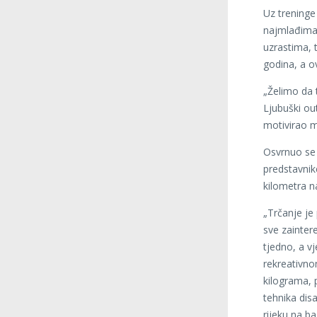
Uz treninge
najmlađima 
uzrastima, 
godina, a o
„Želimo da 
Ljubuški out
motivirao m
Osvrnuo se 
predstavnike
kilometra n
„Trčanje je
sve zaintere
tjedno, a vj
rekreativnom
kilograma, 
tehnika disa
rijeku na b