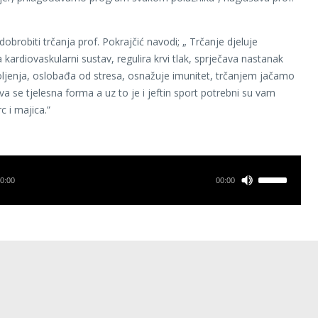
obrobiti trčanja prof. Pokrajčić navodi; „ Trčanje djeluje
 kardiovaskularni sustav, regulira krvi tlak, sprječava nastanak
jenja, oslobađa od stresa, osnažuje imunitet, trčanjem jačamo
va se tjelesna forma a uz to je i jeftin sport potrebni su vam
rc i majica.”
0:00
00:00