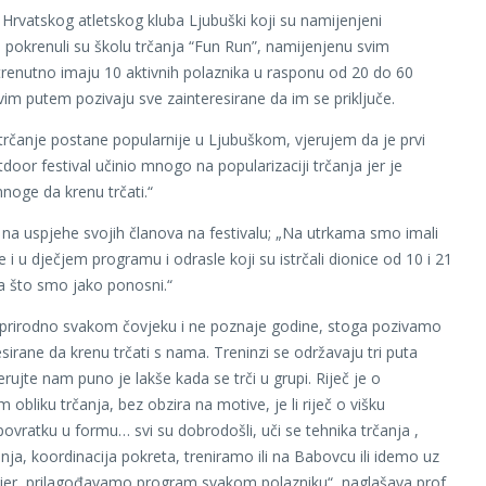
 Hrvatskog atletskog kluba Ljubuški koji su namijenjeni
pokrenuli su školu trčanja “Fun Run”, namijenjenu svim
trenutno imaju 10 aktivnih polaznika u rasponu od 20 do 60
vim putem pozivaju sve zainteresirane da im se priključe.
trčanje postane popularnije u Ljubuškom, vjerujem da je prvi
door festival učinio mnogo na popularizaciji trčanja jer je
noge da krenu trčati.“
na uspjehe svojih članova na festivalu; „Na utrkama smo imali
 i u dječjem programu i odrasle koji su istrčali dionice od 10 i 21
a što smo jako ponosni.“
 prirodno svakom čovjeku i ne poznaje godine, stoga pozivamo
sirane da krenu trčati s nama. Treninzi se održavaju tri puta
erujte nam puno je lakše kada se trči u grupi. Riječ je o
 obliku trčanja, bez obzira na motive, je li riječ o višku
povratku u formu… svi su dobrodošli, uči se tehnika trčanja ,
nja, koordinacija pokreta, treniramo ili na Babovcu ili idemo uz
ajer, prilagođavamo program svakom polazniku“, naglašava prof.