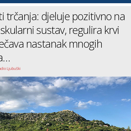
i trčanja: djeluje pozitivno na
kularni sustav, regulira krvi
rječava nastanak mnogih
ja…
adio Ljubuški