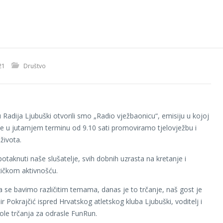
21
Društvo
Radija Ljubuški otvorili smo „Radio vježbaonicu“, emisiju u kojoj
de u jutarnjem terminu od 9.10 sati promoviramo tjelovježbu i
života.
potaknuti naše slušatelje, svih dobnih uzrasta na kretanje i
izičkom aktivnošću.
 se bavimo različitim temama, danas je to trčanje, naš gost je
ir Pokrajčić ispred Hrvatskog atletskog kluba Ljubuški, voditelj i
ole trčanja za odrasle FunRun.