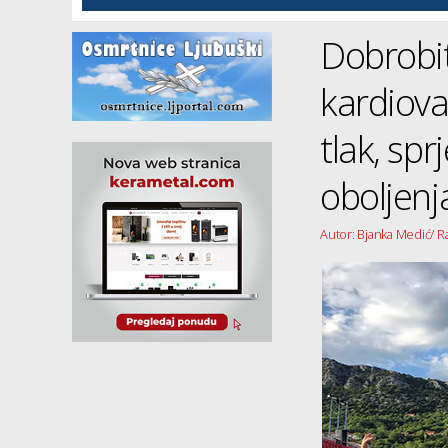
Dobrobit
kardiovas
tlak, sp
oboljen
Autor: Bjanka Medić/ R