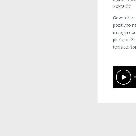
Pokrajčić
Govoreći o d
pozitivno na
mnogih obol
pluća,održa
tenisice, šo
0