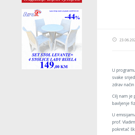
23.06.20
U programu 
svake srije
zdrav način 
Cilj nam je 
bavljenje f
U emisijama
prof. Vladim
pokretač šk