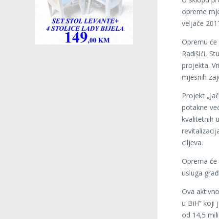
opreme mjes
veljače 201
Opremu će d
Radišići, St
projekta. V
mjesnih zaj
Projekt „Ja
potakne ve
kvalitetnih 
revitalizac
ciljeva.
Oprema će o
usluga gra
Ova aktivno
u BiH“ koji 
od 14,5 mi