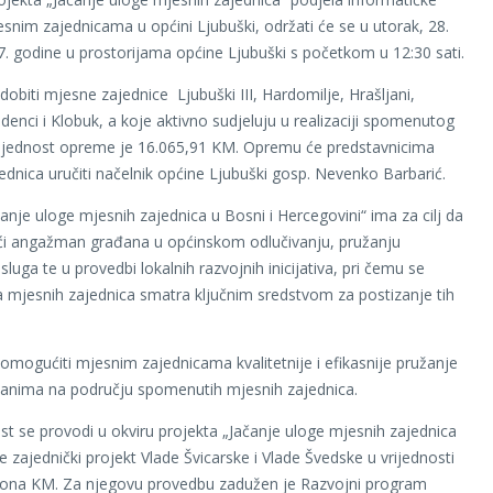
nim zajednicama u općini Ljubuški, održati će se u utorak, 28.
7. godine u prostorijama općine Ljubuški s početkom u 12:30 sati.
obiti mjesne zajednice Ljubuški III, Hardomilje, Hrašljani,
udenci i Klobuk, a koje aktivno sudjeluju u realizaciji spomenutog
rijednost opreme je 16.065,91 KM. Opremu će predstavnicima
ednica uručiti načelnik općine Ljubuški gosp. Nevenko Barbarić.
čanje uloge mjesnih zajednica u Bosni i Hercegovini“ ima za cilj da
ći angažman građana u općinskom odlučivanju, pružanju
usluga te u provedbi lokalnih razvojnih inicijativa, pri čemu se
ija mjesnih zajednica smatra ključnim sredstvom za postizanje tih
mogućiti mjesnim zajednicama kvalitetnije i efikasnije pružanje
đanima na području spomenutih mjesnih zajednica.
st se provodi u okviru projekta „Jačanje uloge mjesnih zajednica
je zajednički projekt Vlade Švicarske i Vlade Švedske u vrijednosti
liona KM. Za njegovu provedbu zadužen je Razvojni program