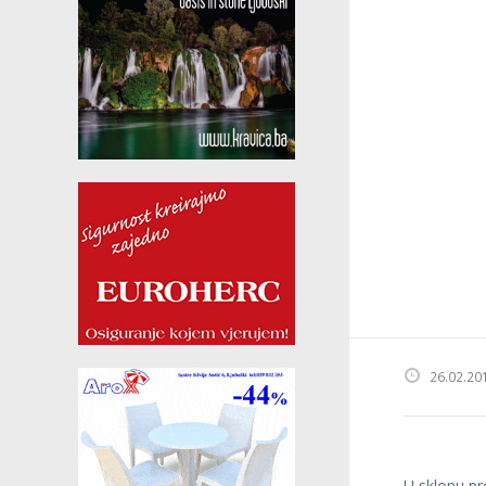
26.02.20
U sklopu pr