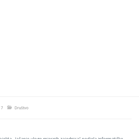
17
Društvo
ojekta „Jačanje uloge mjesnih zajednica“ podjela informatičke