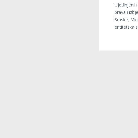
Ujedinjenih
prava i izb
Srpske, Min
entitetska 