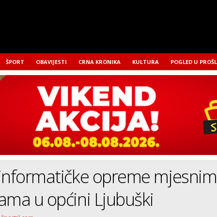
ŠPORT
OBAVIJESTI
CRNA KRONIKA
KULTURA
POGLED U PROŠ
 informatičke opreme mjesnim
ama u općini Ljubuški