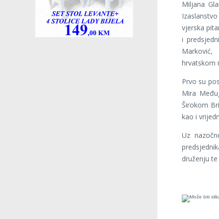
Miljana Gl
Izaslanstvo
vjerska pit
i predsjed
Marković,
hrvatskom 
Prvo su posj
Mira Međug
Širokom Bri
kao i vrije
Uz nazočno
predsjedni
druženju te