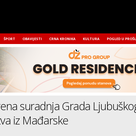
ŠPORT
OBAVIJESTI
CRNA KRONIKA
KULTURA
POGLED U PROŠ
ena suradnja Grada Ljubuškog
tva iz Mađarske