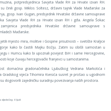
amuzina, potpredsjednica Savjeta Vlade RH za Hrvate izvan RH.
 su činili gosp. Miklos Soltesz, državni tajnik Vlade Mađarske za
anja, gosp. Ivan Gugan, predsjednik Hrvatske državne samouprave
nika Savjeta Vlade RH za Hrvate izvan RH i gđa. Angela Šokac
 zamjenica predsjednika Hrvatske državne samouprave s
mladeži Mađarske.
etili mjesto mira, molitve i Gospine prisutnosti – svetište Kraljice
orje kako bi častili Majku Božju. Zatim su obišli samostan u
jegu i Humcu kako bi upoznali povijest BiH i same Hercegovine,
dnosti koje čuvaju hercegovački franjevci u samostanima.
st domaćina gradonačelnika Ljubuškog Vedrana Markotića i
ka Gradskog vijeća Tihomira Kvesića susret je prošao u ugodnom
 su dogovorili zajedničku suradnju povezivanja naših prostora.