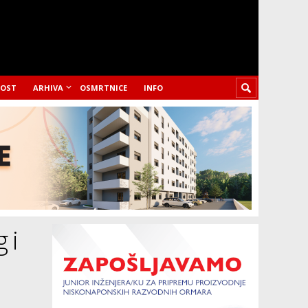
LOST
ARHIVA
OSMRTNICE
INFO
 i