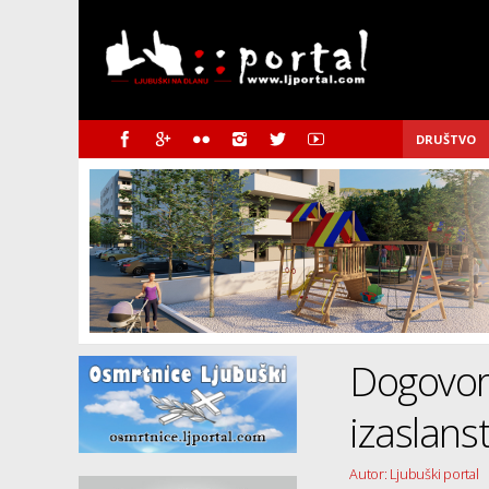
DRUŠTVO
Dogovor
izaslans
Autor: Ljubuški portal