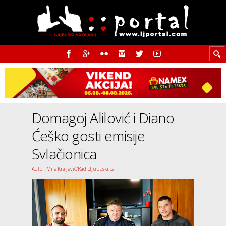
Domagoj Alilović i Diano
Ćeško gosti emisije
Svlačionica
Autor: Mile Kraljević/Radioljubuski.ba