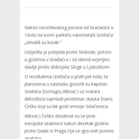
Nakon neočekivanog poraza od Gračanice u
1.kolu na svom parketu rukometaši Izviđača
„uhvatili su korak.“
Uslijedila je pobjeda protiv Slobode, potom
u gostima u Gradačcu i za vikend uvjerljivo
slavlje protiv dobojske Sloge u Ljubuškom.
O rezultatima Izviđača u prvih pet kola, te
planovima u nastavku govorili su kapetan
Izviđača Domagoj Alilović i uz vratara
Alihodžića najmlađi prvotimac skauta Diano
Ćeško koji su bili gosti emisije Svlačionica.
Alilović i Ćeško dotaknuli su se prve
europske utakmice nakon desetak godina
protiv Dukle iz Praga čija se igra ovih pomno
analizira.