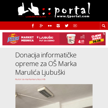
Donacija informatičke
opreme za OŠ Marka
Marulića Ljubuški
Autor: os-markamarulica.info