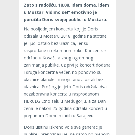
Zato s radošću, 18.08. idem doma, idem
u Mostar. Vidimo se!“ emotivno je
poručila Doris svojoj publici u Mostaru.
Na posljednjem koncertu koji je Doris
održala u Mostaru 2018. godine na stotine
je ljudi ostalo bez ulaznica, jer su
rasprodane u rekordnom roku. Koncert se
održao u Kosači, a zbog ogromnog
zanimanja publike, uz prvi je koncert dodana
i druga koncertna večer, no ponovno su
ulaznice planule i mnogi fanovi ostali bez
ulaznica. Prošlog je ljeta Doris održala dva
nezaboravna koncerta u rasprodanom
HERCEG Etno selu u Međugorju, a za Dan
žena je nakon 25 godina održala koncert u
prepunom Domu mladih u Sarajevu.
Doris uistinu iskreno vole sve generacije
publike i prepoznaju je, ne samo po njenom