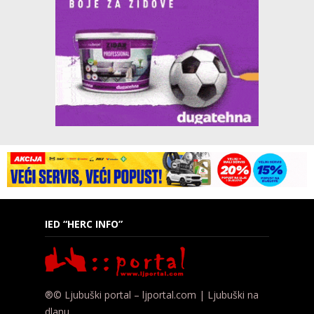
IED “HERC INFO”
®© Ljubuški portal – ljportal.com | Ljubuški na
dlanu