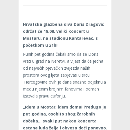
Hrvatska glazbena diva Doris Dragović
održat će 18.08. veliki koncert u
Mostaru, na stadionu Kantarevac, s
početkom u 21h!
Punih pet godina čekali smo da se Doris
vrati u grad na Neretvi, a vijest da će jedna
od najvećih pjevačkih zvijezda naših
prostora ovog ljeta zapjevati u srcu
Hercegovine ovih je dana snažno odjeknula
među njenim brojnim fanovima i odmah
izazvala pravu euforiju.
„Idem u Mostar, idem doma! Predugo je
pet godina, osobito zbog čarobnih
dočeka… svaki put nakon koncerta
ostane luda želja i obveza doći ponovno.