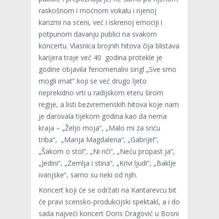
raskošnom i moćnom vokalu i njenoj
karizmi na sceni, već i iskrenoj emociji i
potpunom davanju publici na svakom
koncertu. Vlasnica brojnih hitova čija blistava
karijera traje već 40 godina protekle je
godine objavila fenomenalni singl „Sve smo
mogli imat” koji se već drugo ljeto
neprekidno vrti u radijskom eteru širom
regije, a listi bezvremenskih hitova koje nam
je darovala tijekom godina kao da nema
kraja – „Željo moja“, „Malo mi za sriću
triba“, „Marija Magdalena“, „Gabrijel”,
„Šakom o stol”, „Ni riči”, „Neću propast ja”,
„Jedini”, „Zemlja i stina”, „Krivi ljudi”, „Baklje
ivanjske“, samo su neki od njih.
Koncert koji će se održati na Kantarevcu bit
će pravi scensko-produkcijski spektakl, a i do
sada najveći koncert Doris Dragović u Bosni