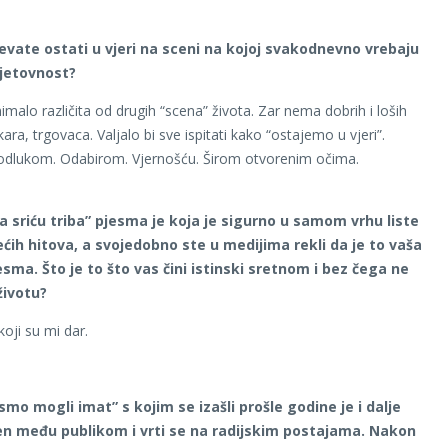
evate ostati u vjeri na sceni na kojoj svakodnevno vrebaju
vjetovnost?
imalo različita od drugih “scena” života. Zar nema dobrih i loših
ra, trgovaca. Valjalo bi sve ispitati kako “ostajemo u vjeri”.
odlukom. Odabirom. Vjernošću. Širom otvorenim očima.
a sriću triba” pjesma je koja je sigurno u samom vrhu liste
ećih hitova, a svojedobno ste u medijima rekli da je to vaša
esma. Što je to što vas čini istinski sretnom i bez čega ne
životu?
 koji su mi dar.
 smo mogli imat” s kojim se izašli prošle godine je i dalje
en među publikom i vrti se na radijskim postajama. Nakon