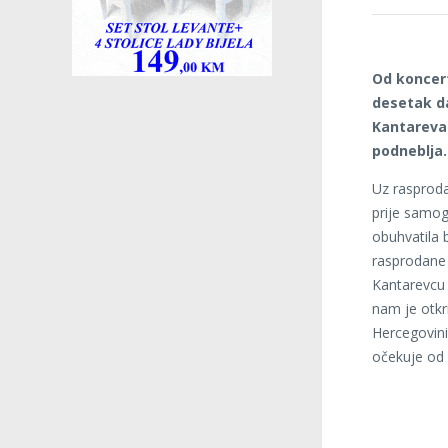
Od koncert
desetak da
Kantarevac
podneblja.
Uz rasproda
prije samog
obuhvatila 
rasprodane 
Kantarevcu 
nam je otkr
Hercegovini,
očekuje od 