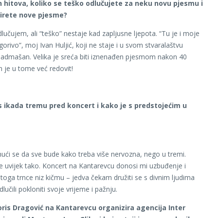
ih hitova, koliko se teško odlučujete za neku novu pjesmu i
irete nove pjesme?
lučujem, ali “teško” nestaje kad zapljusne ljepota. “Tu je i moje
orivo”, moj Ivan Huljić, koji ne staje i u svom stvaralaštvu
admašan. Velika je sreća biti iznenađen pjesmom nakon 40
n je u tome već redovit!
is ikada tremu pred koncert i kako je s predstojećim u
inući se da sve bude kako treba više nervozna, nego u tremi.
 uvijek tako. Koncert na Kantarevcu donosi mi uzbuđenje i
d toga trnce niz kičmu – jedva čekam družiti se s divnim ljudima
dlučili pokloniti svoje vrijeme i pažnju.
ris Dragović na Kantarevcu organizira agencija Inter