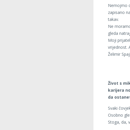
Nemojmo odm
zapisano na
takav.
Ne moramo 
gleda natrag
Moji prijate
vrijednost. 
Želimir Spaj
Život s mi
karijera n
da ostanet
Svaki čovje
Osobno gled
Stoga, da, 