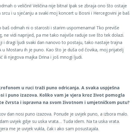
ah o veličini! Veličina nije bitna! Ipak se zbraja ono što ostaje
 srcu i u sjećanju a svaki moj koncert u Bosni i Hercegovini je baš
baš odmah ni o starosti i starim uspomenama! Tko previše
, ne vidi naprijed, pa me tako najviše raduje sve što tek dolazi.
lji i dragi ljudi svaki dan nanovo to postaju, tako nastaje trajna
A u Mostaru ih je puno. Kao što je duša od čovika, moj prijatelj
ić ili njegova majka Drina i još mnogi ljudi.
krofonom u ruci traži puno odricanja. A svaka uspješna
osi i puno izazova. Koliko vam je vjera kroz život pomogla
e čvrsta i ispravna na svom životnom i umjetničkom putu?
kov dan nosi puno izazova. Ponude je uvijek puno, a izbora malo.
am uvijek gdje su uska vrata… Tuda idem. Na ta uska vrata.
vjera me je uvijek vukla, čak i ako sam posustajala.