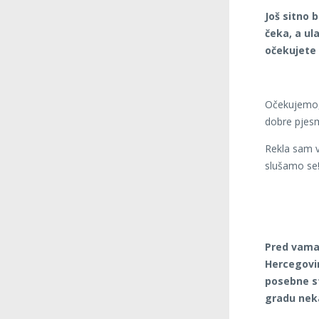
Još sitno 
čeka, a ula
očekujete
Očekujemo, 
dobre pjesm
Rekla sam v
slušamo se
Pred vama 
Hercegovini
posebne st
gradu neka