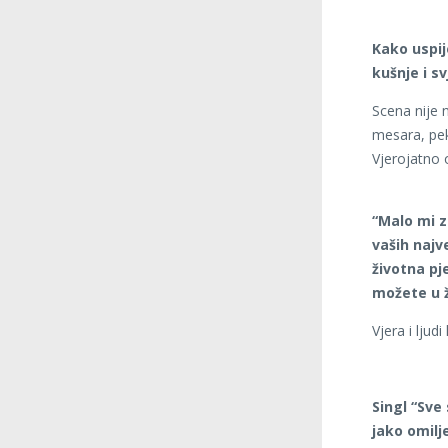
Kako uspij
kušnje i s
Scena nije n
mesara, peka
Vjerojatno 
“Malo mi z
vaših najv
životna pj
možete u 
Vjera i ljudi
Singl “Sve
jako omilj