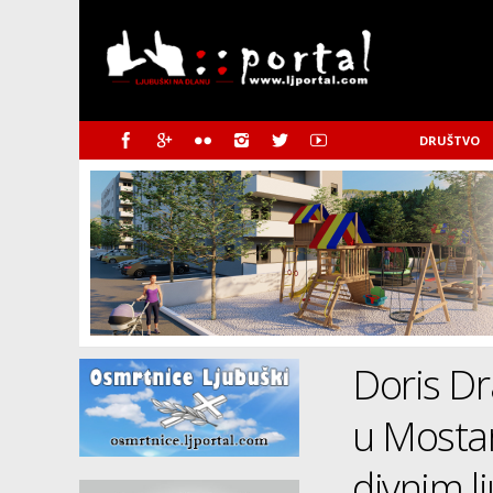
DRUŠTVO
Doris Dr
u Mostar
divnim lj