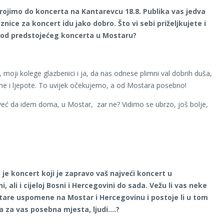
brojimo do koncerta na Kantarevcu 18.8. Publika vas jedva
znice za koncert idu jako dobro. Što vi sebi priželjkujete i
 od predstojećeg koncerta u Mostaru?
moji kolege glazbenici i ja, da nas odnese plimni val dobrih duša,
e i ljepote. To uvijek očekujemo, a od Mostara posebno!
eć da idem doma, u Mostar, zar ne? Vidimo se ubrzo, još bolje,
!
je koncert koji je zapravo vaš najveći koncert u
, ali i cijeloj Bosni i Hercegovini do sada. Vežu li vas neke
are uspomene na Mostar i Hercegovinu i postoje li u tom
 za vas posebna mjesta, ljudi….?