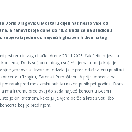
a Doris Dragović u Mostaru dijeli nas nešto više od
na, a fanovi broje dane do 18.8. kada će na stadionu
 zapjevati jedna od najvećih glazbenih diva našeg
ni prvi termin zagrebačke Arene 25.11.2023. čak četiri mjeseca
 koncerta, Doris već puni i drugu večer! Ljetna turneja koja je
brojne gradove u Hrvatskoj odvela ju je pred oduševljenu publiku i
koncerte u Trogiru, Zatonu i Primoštenu. A prije koncerta na
i povratak pred mostarsku publiku nakon punih pet godina, Doris
ila ima li tremu pred ovaj do sada najveći koncert u Bosni i
 što je čini sretnom, kako ju je vjera održala kroz život i što
koncerta koji je pred njom.