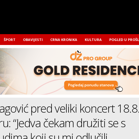
ŠPORT
OBAVIJESTI
CRNA KRONIKA
KULTURA
POGLED U PROŠ
agović pred veliki koncert 18.8
u: “Jedva čekam družiti se s
udima koji su mi odlučili