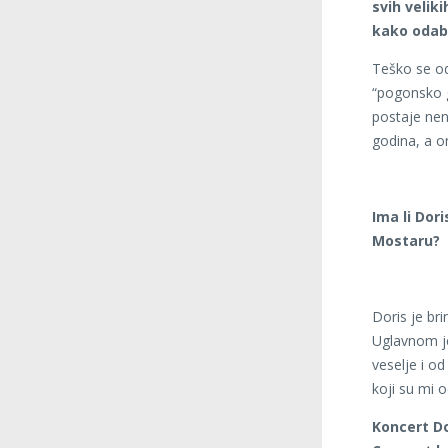
svih velik
kako odab
Teško se od
“pogonsko g
postaje nen
godina, a o
Ima li Dor
Mostaru?
Doris je br
Uglavnom je
veselje i o
koji su mi o
Koncert Do