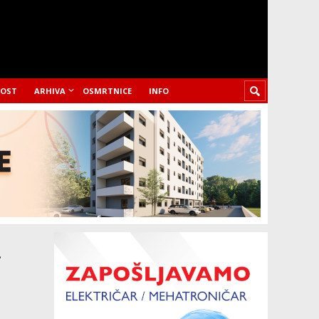
LOST
ARHIVA
OSMRTNICE
INFO
.