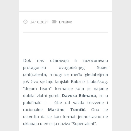
24.10.2021
Društvo
Dok nas očaravaju ili razočaravaju
protagonisti ovogodišnjeg Super
(anti)talenta, mnogi se među gledateljima
još živo sjećaju lanjskih Baba iz Ljubuškog,
“dream team” formacije koja je najprije
dobila zlatni gumb
Davora Bilmana
, ali u
polufinalu i – šibe od vazda trezvene i
racionalne
Martine Tomčić
. Ona je
ustvrdila da se kao format jednostavno ne
uklapaju u emisiju naziva “Supertalent”.