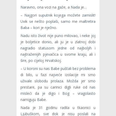
Naravno, ona vozi na gaže, a Nada je…
– Najgori suputnik kojega možete zamislit!
Uvik se nešto poplaši, samo me maltretira
Baba – kori je nježno.
Nadu isto život nije puno milovao, i neke joj
je boljetice donio, ali ju je u zlatnoj dobi
nagradio statusom jedne od najboljih i
najtraženijih pjevačica u svome kraju, ali i
šire, po cijeloj Hrvatskoj.
– U koroni su nas Babe puštali bez problema
di bilo, u fazi najveće izolacije mi smo
uživale slobodu prolaza. Možda jer smo
prestare, pa su carinici digli ruke od nas
misleći da je digo i Bog –​ vragolasto
namiguju Babe.
Nada je 31 godinu radila u tkaonici u
Ljubuškom, sve dok je nisu poslali na