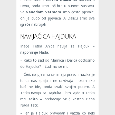
Livnu, onda smo još bile u punom sastavu.
Sa
Nenadom Vetmom
smo često pjevale,
on je čudo od pjevača. A Daliću smo sve
igrače nabrojali.
NAVIJAČICA HAJDUKA
Inače Tetka Anica navija za Hajduk –
napominje Nada.
– Kako to sad od Mamića i Dalića dođosmo
do Hajduka? – čudimo se mi.
–​ Ćeri, na pjesmu svi imaju pravo, muzika je
tu da nas spaja a ne razdvaja – osim ako
baš ne ide, onda svak’ svojim putem. A
Tetka navija za Hajduka… hm, ajde ti Tetka
reci zašto – prebacuje vruć kesten Baba
Nada Tetki.
– Jer je Hajduk pravedan i vazda ko neki