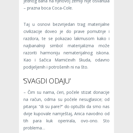
jednog dana na njihovoj zemlji nije osvanula
– prazna boca Coca-Cole.
Taj u osnovi bezvrijedan trag materijalne
civilizacije doveo je do prave pomutnje i
razdora, te se pokazao lakmusom kako i
najbanalniji simbol materijalizma može
razoriti harmoniju nematerijalnog iskona.
Kao i šačica Mamićevih škuda, odavno
podijeljenih i potrošenih ni na što.
‘SVAGDI ODAJU’
– Čim su nama, ćeri, počele stizat donacije
na račun, odma su počele nesuglasice; od
pitanja: “di su pare?” do optužbi da smo nas
dvije kupovale namještaj, Anica navodno od
tih para kuk operirala, ovo-ono. Sto
problema…