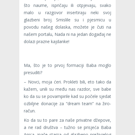
što naume, ispričaju ili otpjevaju, svako
malo u razgovor insertiraju neki svoj
glazbeni broj. Smislile su i pjesmicu u
povodu našeg dolaska, možete je čuti na
našem portalu, Nada ni na jedan događaj ne
dolazi prazne kajdanke!
Ma, što je to prvoj formaciji Baba moglo
presuditi?
– Novci, moja ćeri. Prokleti bili, eto tako da
kažem, unili su među nas razdor, sve babe
ko da su se povampirile kad su počele sjedat
ozbiljne donacije za “dream team” na žiro-
račun.
Ko da su to pare za naše privatne džepove,
a ne rad društva – tužno se prisjeća Baba
Anica, inače starija od glazbeno preživjelog