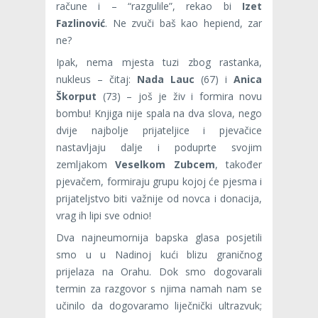
račune i – “razgulile”, rekao bi
Izet
Fazlinović
. Ne zvuči baš kao hepiend, zar
ne?
Ipak, nema mjesta tuzi zbog rastanka,
nukleus –​ čitaj:
Nada Lauc
(67) i
Anica
Škorput
(73) – još je živ i formira novu
bombu! Knjiga nije spala na dva slova, nego
dvije najbolje prijateljice i pjevačice
nastavljaju dalje i poduprte svojim
zemljakom
Veselkom Zubcem
, također
pjevačem, formiraju grupu kojoj će pjesma i
prijateljstvo biti važnije od novca i donacija,
vrag ih lipi sve odnio!
Dva najneumornija bapska glasa posjetili
smo u u Nadinoj kući blizu graničnog
prijelaza na Orahu. Dok smo dogovarali
termin za razgovor s njima namah nam se
učinilo da dogovaramo liječnički ultrazvuk;