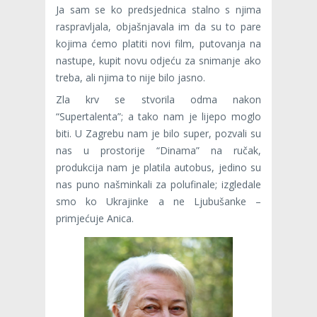
Ja sam se ko predsjednica stalno s njima
raspravljala, objašnjavala im da su to pare
kojima ćemo platiti novi film, putovanja na
nastupe, kupit novu odjeću za snimanje ako
treba, ali njima to nije bilo jasno.
Zla krv se stvorila odma nakon
“Supertalenta”; a tako nam je lijepo moglo
biti. U Zagrebu nam je bilo super, pozvali su
nas u prostorije “Dinama” na ručak,
produkcija nam je platila autobus, jedino su
nas puno našminkali za polufinale; izgledale
smo ko Ukrajinke a ne Ljubušanke –
primjećuje Anica.