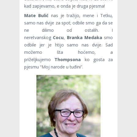
kad zapjevamo, e onda je druga pjesma!
Mate Bulić
nas je tražijo, mene i Tetku,
samo nas dvije za spot; odbile smo ga da se
ne dilimo od ostalih. I
neretvanskog
Cocu
,
Branka Medaka
smo
odbile jer je htijo samo nas dvije. Sad
možemo šta hoćemo, a
priželjkujemo
Thompsona
ko gosta za
pjesmu “Moj narode u tuđini”.