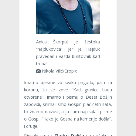
Anica Škorput je žestoka
“hajdukovica”: Jer je Hajduk
pravedan i vazda buntovnik kad
treba!
Nikola Vilić/Cropix
Imamo pjesme za svaku prigodu, pa i za
koronu, ta se zove “Kad granice budu
otvorene”. Imamo i pismu o Deset Božjih
zapovidi, snimali smo Gospin plač četri sata,
to znamo naizust, a ja sam napisala i pisme
o Gospi, “Kako je Gospa na kamenje došla”,
i druge.
Pjevale smo i
Zlatku
Daliću
na dočeku u