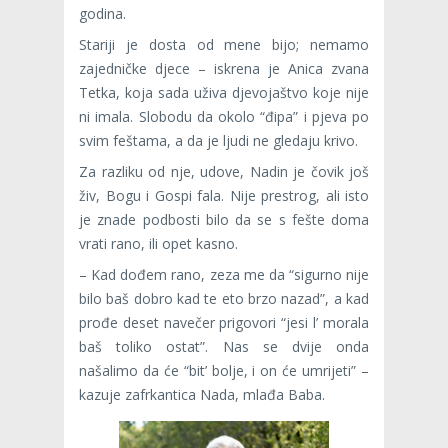
godina.
Stariji je dosta od mene bijo; nemamo
zajedničke djece – iskrena je Anica zvana
Tetka, koja sada uživa djevojaštvo koje nije
ni imala. Slobodu da okolo “đipa” i pjeva po
svim feštama, a da je ljudi ne gledaju krivo.
Za razliku od nje, udove, Nadin je čovik još
živ, Bogu i Gospi fala. Nije prestrog, ali isto
je znade podbosti bilo da se s fešte doma
vrati rano, ili opet kasno.
– Kad dođem rano, zeza me da “sigurno nije
bilo baš dobro kad te eto brzo nazad”, a kad
prođe deset navečer prigovori “jesi l’ morala
baš toliko ostat”. Nas se dvije onda
našalimo da će “bit’ bolje, i on će umrijeti” –
kazuje zafrkantica Nada, mlađa Baba.