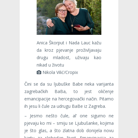
Anica Škorput i Nada Lauc kažu
da kroz pjevanje proživljavaju
drugu mladost, uživaju kao
nikad u životu
Nikola Vilić/Cropix
Čini se da su ljubuške Babe neka varijanta
zagrebačkih BaBa, to jest oličenje
emancipacije na hercegovački način. Pitamo
ih jesu li čule za udrugu BaBe iz Zagreba.
– Jesmo nešto čule, al’ one sigurno ne
pjevaju ko mi – smiju se Ljubušanke, kojima
je što glas, a što zlatna dob donijela novu
kartu za slobodan život. Emancipacija za