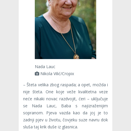
Nada Lauc
Nikola Vilić/Cropix
– Šteta velika zbog raspada; a opet, možda i
nije šteta. One koje veže kvalitetna veze
neće nikaki novac razdvojit, ćeri – uključuje
se Nada Lauc, Baba s najizraženijim
sopranom. Pjeva vazda kao da joj je to
zadnji pjev u životu, čovjeku suze navru dok
sluša taj krik duše iz glasnica.