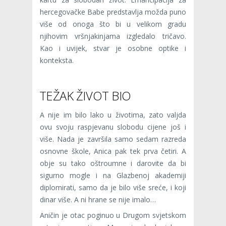
hercegovačke Babe predstavlja možda puno
više od onoga što bi u velikom gradu
njihovim vršnjakinjama izgledalo tričavo.
Kao i uvijek, stvar je osobne optike i
konteksta.
TEŽAK ŽIVOT BIO
A nije im bilo lako u životima, zato valjda
ovu svoju raspjevanu slobodu cijene još i
više. Nada je završila samo sedam razreda
osnovne škole, Anica pak tek prva četiri. A
obje su tako oštroumne i darovite da bi
sigurno mogle i na Glazbenoj akademiji
diplomirati, samo da je bilo više sreće, i koji
dinar više. A ni hrane se nije imalo…
Aničin je otac poginuo u Drugom svjetskom