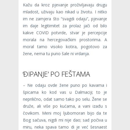
Kažu da kroz pjevanje proživljavaju drugu
mladost, uživaju kao nikad u životu. I nitko
im ne zamjera što “svagdi odaju”, pjevanje
im daje legitimitet za prolaz jači od bilo
kakve COVID potvrde, stvar je percepcije
morala na hercegovačkim prostorima. A
moral tamo visoko kotira, pogotovo za
žene, nema tu puno šale ni vrdanja.
‘ĐIPANJE’ PO FEŠTAMA
– Ne odaju ovde žene puno po kavama i
špicama ko kod vas u Dalmaciji; to je
neprilično, odat samo tako po selu. Žene se
druže, ali više po kućama, a vani izađu s
čovikom. Meni moj ljubomoran bijo da te
Bog sačuva, nigdi mi nije dao; sad počiva u
miru, neka spava tamo di je već šesnaest