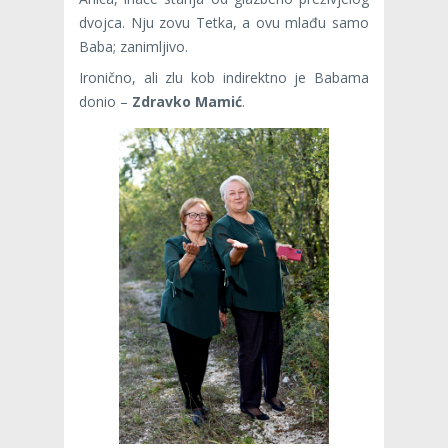
dvojca. Nju zovu Tetka, a ovu mlađu samo
Baba; zanimljivo.
Ironično, ali zlu kob indirektno je Babama
donio –​
Zdravko Mamić
.