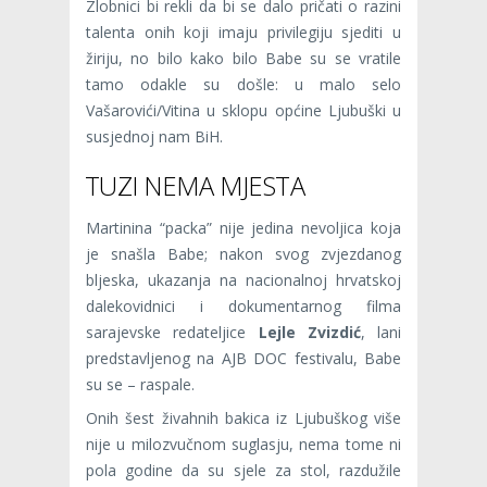
Zlobnici bi rekli da bi se dalo pričati o razini
talenta onih koji imaju privilegiju sjediti u
žiriju, no bilo kako bilo Babe su se vratile
tamo odakle su došle: u malo selo
Vašarovići/Vitina u sklopu općine Ljubuški u
susjednoj nam BiH.
TUZI NEMA MJESTA
Martinina “packa” nije jedina nevoljica koja
je snašla Babe; nakon svog zvjezdanog
bljeska, ukazanja na nacionalnoj hrvatskoj
dalekovidnici i dokumentarnog filma
sarajevske redateljice
Lejle Zvizdić
, lani
predstavljenog na AJB DOC festivalu, Babe
su se – raspale.
Onih šest živahnih bakica iz Ljubuškog više
nije u milozvučnom suglasju, nema tome ni
pola godine da su sjele za stol, razdužile