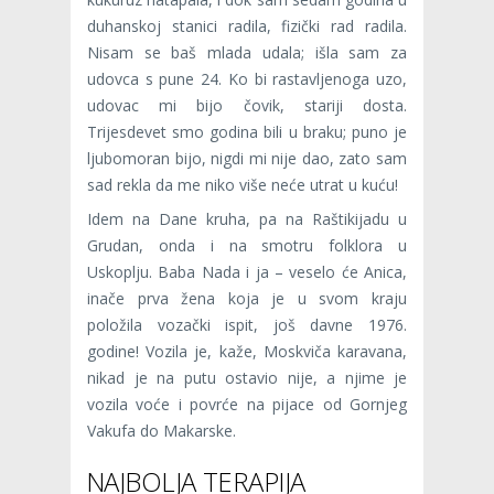
duhanskoj stanici radila, fizički rad radila.
Nisam se baš mlada udala; išla sam za
udovca s pune 24. Ko bi rastavljenoga uzo,
udovac mi bijo čovik, stariji dosta.
Trijesdevet smo godina bili u braku; puno je
ljubomoran bijo, nigdi mi nije dao, zato sam
sad rekla da me niko više neće utrat u kuću!
Idem na Dane kruha, pa na Raštikijadu u
Grudan, onda i na smotru folklora u
Uskoplju. Baba Nada i ja – veselo će Anica,
inače prva žena koja je u svom kraju
položila vozački ispit, još davne 1976.
godine! Vozila je, kaže, Moskviča karavana,
nikad je na putu ostavio nije, a njime je
vozila voće i povrće na pijace od Gornjeg
Vakufa do Makarske.
NAJBOLJA TERAPIJA