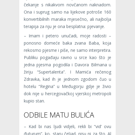
čekanje s nikakvom novčanom naknadom.
Ona i suprug samo na lijekove potroše 160
konvertibilnih maraka mjesečno, ali najbolja
terapija za nju je ona besplatna: pjevanje.
– Imam i petero unučadi, moje radosti –
ponosno domeće baka zvana Baba, koja
rekosmo pjesme i piše, ne samo interpretira.
Publiku pogađaju ravno u srce kao što je
jedna pjesma pogodila i Davora Bilmana u
žiriju “Supertalenta”. I Mamića rečenog
Zdravka, kad ih je jednom zgodom čuo u
hotelu “Regina” u Međugorju gdje je živio
dok nije u hercegovačkoj vjerskoj metropoli
kupio stan.
ODBILE MATU BULIĆA
– Kad bi nas ljudi vidjeli, rekli bi “vid’ ovu
đuturum”, ko, staru čeljad, nisu ni za što. Al