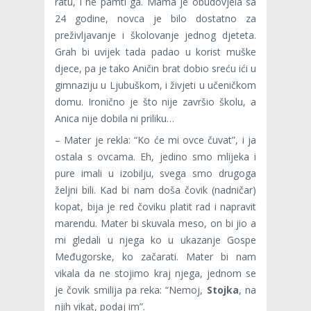
ratu, i ne pamti ga. Mama je obudovjela sa
24 godine, novca je bilo dostatno za
preživljavanje i školovanje jednog djeteta.
Grah bi uvijek tada padao u korist muške
djece, pa je tako Aničin brat dobio sreću ići u
gimnaziju u Ljubuškom, i živjeti u učeničkom
domu. Ironično je što nije završio školu, a
Anica nije dobila ni priliku…
– Mater je rekla: “Ko će mi ovce čuvat”, i ja
ostala s ovcama. Eh, jedino smo mlijeka i
pure imali u izobilju, svega smo drugoga
željni bili. Kad bi nam doša čovik (nadničar)
kopat, bija je red čoviku platit rad i napravit
marendu. Mater bi skuvala meso, on bi jio a
mi gledali u njega ko u ukazanje Gospe
Međugorske, ko začarati. Mater bi nam
vikala da ne stojimo kraj njega, jednom se
je čovik smilija pa reka: “Nemoj,
Stojka
, na
njih vikat, podaj im”.