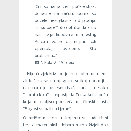
‘Čim su nama, ćeri, počele stizat
donacije na račun, odma su
počele nesuglasice; od pitanja:
“di su pare?” do optužbi da smo
nas dvije kupovale namještaj,
Anica navodno od tih para kuk
operirala, ovo-ono. Sto
problema…’
Nikola Vilić/Cropix
– Nije čovjek kriv, on je imo dobru namjeru,
ali baš su se na njegovoj velikoj donaciji –
dao nam je pedeset tisuća kuna – nekako
“slomila kola” – pripovijeda Tetka Anica priču
koja neodoljivo podsjeća na filmski klasik
“Bogovi su pali na tjeme”.
O afričkom seocu u kojemu su ljudi lišeni
tereta materijalnih dobara mirno živjeli dok