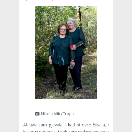
Nikola Vilic/Cropix
Ali uvik sam pjevala. I kad bi ovce čuvala, i
kukuruz natapala, i dok sam sedam godina u