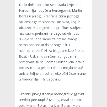
Da bi dočarao kako se nekada živjelo na
Hardomilju i uopće u Hercegovini, Martin
Boras u prilogu Prehrana citira jednoga
talijanskoga misionara, isusovca, koji je
obilazeći Hercegovinu u prošlom stoljeću
napisao o prehrani hercegovačkih ljudi:
“Ovdje se jede samo za preživljavanje,
nema opasnosti da se sagriješi u
neumjerenosti!” Ni za blagdane kao što su
Božić i Uskrs i u svečanim prigodama
priredivala su se veoma ukusna jela, prave
poslastice. Ta jela bi i danas mogla privući
turiste željne prirodne i ekološki čiste hrane
u Hardomilje i Hercegovinu.
Urednici prvog izdanja monografije (glavni
urednik Jure Rupčić Ivanov, ostali urednici:
pok. Martin Boras, fra Ivan Boras, Mate