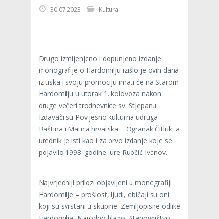
30.07.2023
Kultura
Drugo izmijenjeno i dopunjeno izdanje
monografije o Hardomilju izišlo je ovih dana
iz tiska i svoju promociju imati će na Starom
Hardomilju u utorak 1. kolovoza nakon
druge večeri trodnevnice sv. Stjepanu.
Izdavači su Povijesno kulturna udruga
Baština i Matica hrvatska – Ogranak Čitluk, a
urednik je isti kao i za prvo izdanje koje se
pojavilo 1998. godine Jure Rupčić Ivanov.
Najvrjedniji prilozi objavljeni u monografiji
Hardomilje – prošlost, ljudi, običaji su oni
koji su svrstani u skupine: Zemljopisne odlike
Hardomilja, Narodno blago, Stanovništvo,