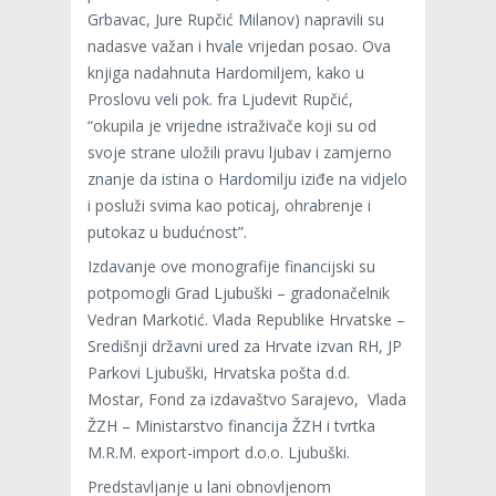
Grbavac, Jure Rupčić Milanov) napravili su
nadasve važan i hvale vrijedan posao. Ova
knjiga nadahnuta Hardomiljem, kako u
Proslovu veli pok. fra Ljudevit Rupčić,
“okupila je vrijedne istraživače koji su od
svoje strane uložili pravu ljubav i zamjerno
znanje da istina o Hardomilju iziđe na vidjelo
i posluži svima kao poticaj, ohrabrenje i
putokaz u budućnost”.
Izdavanje ove monografije financijski su
potpomogli Grad Ljubuški – gradonačelnik
Vedran Markotić. Vlada Republike Hrvatske –
Središnji državni ured za Hrvate izvan RH, JP
Parkovi Ljubuški, Hrvatska pošta d.d.
Mostar, Fond za izdavaštvo Sarajevo, Vlada
ŽZH – Ministarstvo financija ŽZH i tvrtka
M.R.M. export-import d.o.o. Ljubuški.
Predstavljanje u lani obnovljenom