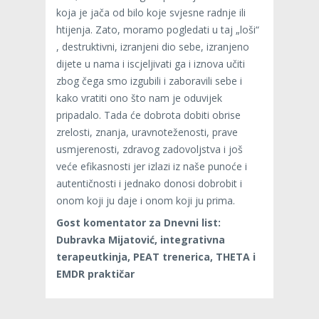
koja je jača od bilo koje svjesne radnje ili
htijenja. Zato, moramo pogledati u taj „loši“
, destruktivni, izranjeni dio sebe, izranjeno
dijete u nama i iscjeljivati ga i iznova učiti
zbog čega smo izgubili i zaboravili sebe i
kako vratiti ono što nam je oduvijek
pripadalo. Tada će dobrota dobiti obrise
zrelosti, znanja, uravnoteženosti, prave
usmjerenosti, zdravog zadovoljstva i još
veće efikasnosti jer izlazi iz naše punoće i
autentičnosti i jednako donosi dobrobit i
onom koji ju daje i onom koji ju prima.
Gost komentator za Dnevni list:
Dubravka Mijatović, integrativna
terapeutkinja, PEAT trenerica, THETA i
EMDR praktičar