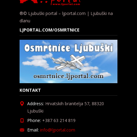
®© Ljubuški portal – ljportal.com | Ljubuški na
dlanu
LJPORTAL.COM/OSMRTNICE
KONTAKT
Address:
Hrvatskih branitelja 57, 88320
Ljubuški
Phone:
+387 63 214 819
Email:
info@ljportal.com