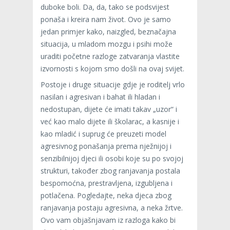
duboke boli. Da, da, tako se podsvijest
ponaša i kreira nam život. Ovo je samo
jedan primjer kako, naizgled, beznačajna
situacija, u mladom mozgu i psihi može
uraditi početne razloge zatvaranja vlastite
izvornosti s kojom smo došli na ovaj svijet.
Postoje i druge situacije gdje je roditelj vrlo
nasilan i agresivan i bahat ili hladan i
nedostupan, dijete će imati takav „uzor“ i
već kao malo dijete ili školarac, a kasnije i
kao mladić i suprug će preuzeti model
agresivnog ponašanja prema nježnijoj i
senzibilnijoj djeci ili osobi koje su po svojoj
strukturi, također zbog ranjavanja postala
bespomoćna, prestravljena, izgubljena i
potlačena. Pogledajte, neka djeca zbog
ranjavanja postaju agresivna, a neka žrtve.
Ovo vam objašnjavam iz razloga kako bi