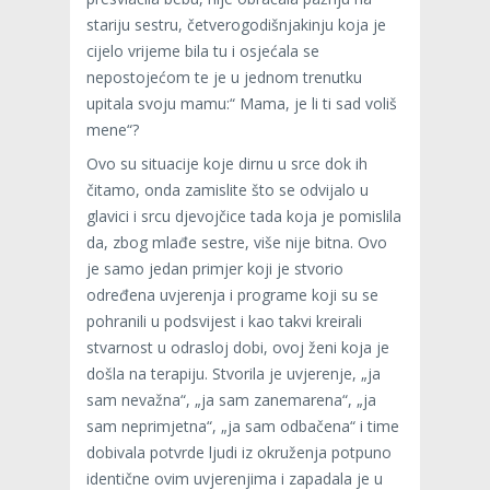
stariju sestru, četverogodišnjakinju koja je
cijelo vrijeme bila tu i osjećala se
nepostojećom te je u jednom trenutku
upitala svoju mamu:“ Mama, je li ti sad voliš
mene“?
Ovo su situacije koje dirnu u srce dok ih
čitamo, onda zamislite što se odvijalo u
glavici i srcu djevojčice tada koja je pomislila
da, zbog mlađe sestre, više nije bitna. Ovo
je samo jedan primjer koji je stvorio
određena uvjerenja i programe koji su se
pohranili u podsvijest i kao takvi kreirali
stvarnost u odrasloj dobi, ovoj ženi koja je
došla na terapiju. Stvorila je uvjerenje, „ja
sam nevažna“, „ja sam zanemarena“, „ja
sam neprimjetna“, „ja sam odbačena“ i time
dobivala potvrde ljudi iz okruženja potpuno
identične ovim uvjerenjima i zapadala je u