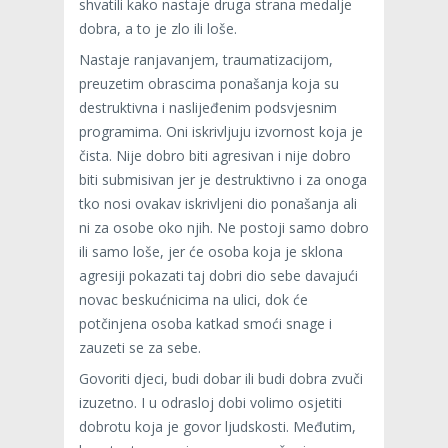
shvatili kako nastaje druga strana medalje
dobra, a to je zlo ili loše.
Nastaje ranjavanjem, traumatizacijom,
preuzetim obrascima ponašanja koja su
destruktivna i naslijeđenim podsvjesnim
programima. Oni iskrivljuju izvornost koja je
čista. Nije dobro biti agresivan i nije dobro
biti submisivan jer je destruktivno i za onoga
tko nosi ovakav iskrivljeni dio ponašanja ali
ni za osobe oko njih. Ne postoji samo dobro
ili samo loše, jer će osoba koja je sklona
agresiji pokazati taj dobri dio sebe davajući
novac beskućnicima na ulici, dok će
potčinjena osoba katkad smoći snage i
zauzeti se za sebe.
Govoriti djeci, budi dobar ili budi dobra zvuči
izuzetno. I u odrasloj dobi volimo osjetiti
dobrotu koja je govor ljudskosti. Međutim,