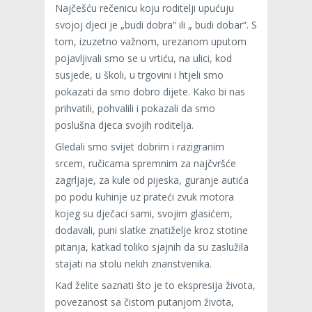
Najčešću rečenicu koju roditelji upućuju
svojoj djeci je „budi dobra“ ili „ budi dobar“. S
tom, izuzetno važnom, urezanom uputom
pojavljivali smo se u vrtiću, na ulici, kod
susjede, u školi, u trgovini i htjeli smo
pokazati da smo dobro dijete. Kako bi nas
prihvatili, pohvalili i pokazali da smo
poslušna djeca svojih roditelja.
Gledali smo svijet dobrim i razigranim
srcem, ručicama spremnim za najčvršće
zagrljaje, za kule od pijeska, guranje autića
po podu kuhinje uz prateći zvuk motora
kojeg su dječaci sami, svojim glasićem,
dodavali, puni slatke znatiželje kroz stotine
pitanja, katkad toliko sjajnih da su zaslužila
stajati na stolu nekih znanstvenika.
Kad želite saznati što je to ekspresija života,
povezanost sa čistom putanjom života,