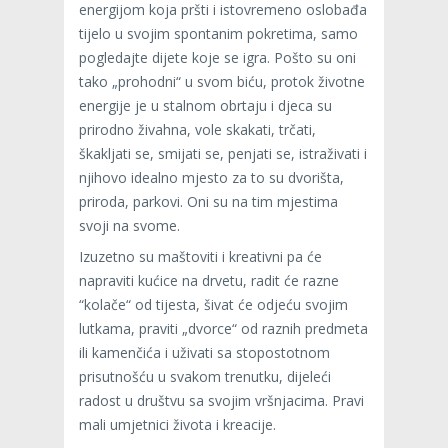
energijom koja pršti i istovremeno oslobađa
tijelo u svojim spontanim pokretima, samo
pogledajte dijete koje se igra. Pošto su oni
tako „prohodni“ u svom biću, protok životne
energije je u stalnom obrtaju i djeca su
prirodno živahna, vole skakati, trčati,
škakljati se, smijati se, penjati se, istraživati i
njihovo idealno mjesto za to su dvorišta,
priroda, parkovi. Oni su na tim mjestima
svoji na svome.
Izuzetno su maštoviti i kreativni pa će
napraviti kućice na drvetu, radit će razne
“kolače“ od tijesta, šivat će odjeću svojim
lutkama, praviti „dvorce“ od raznih predmeta
ili kamenčića i uživati sa stopostotnom
prisutnošću u svakom trenutku, dijeleći
radost u društvu sa svojim vršnjacima. Pravi
mali umjetnici života i kreacije.