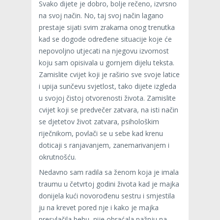
Svako dijete je dobro, bolje rečeno, izvrsno
na svoj način. No, taj svoj način lagano
prestaje sijati svim zrakama onog trenutka
kad se dogode određene situacije koje će
nepovoljno utjecati na njegovu izvornost
koju sam opisivala u gornjem dijelu teksta.
Zamislite cvijet koji je raširio sve svoje latice
i upija sunčevu svjetlost, tako dijete izgleda
u svojoj čistoj otvorenosti života. Zamislite
cvijet koji se predvečer zatvara, na isti način
se djetetov život zatvara, psihološkim
riječnikom, povlači se u sebe kad krenu
doticaji s ranjavanjem, zanemarivanjem i
okrutnošću.
Nedavno sam radila sa ženom koja je imala
traumu u četvrtoj godini života kad je majka
donijela kući novorođenu sestru i smjestila
ju na krevet pored nje i kako je majka
presvlačila bebu, nije obraćala pažnju na