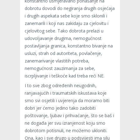
konstantno usmjeravano ponašanje na
dobrotu dovodi do negiranja drugih osjećaja
i drugih aspekata sebe koje smo sklonili i
zanemarili i koji nas zakidaju za cjelovitu i
cjelovitog sebe. Tako dobrota prelazi u
udovoljavanje drugima, nemogućnost
postavljanja granica, konstantno bivanje na
usluzi, strah od autoriteta, povlačenje,
zanemarivanje vlastitih potreba,
nemogućnost zauzimanja za sebe,
iscrpljivanje i teškoće kad treba reći NE.
I to sve zbog određenih neugodnih,
ranjavajućih i traumatskih iskustava koje
smo svi osjetili i uvjerenja da moramo biti
dobri jer ćemo jedino tako zadobiti
poštovanje, ljubav i prihvaćanje, što se baš i
ne događa jer svu izranjenost koju smo
dobrotom potisnuli, ne možemo ukloniti.
Ona, kao i sve drugo u podsvijesti ima silu