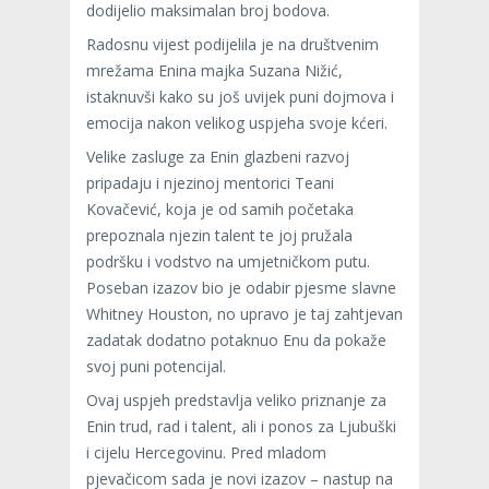
dodijelio maksimalan broj bodova.
Radosnu vijest podijelila je na društvenim
mrežama Enina majka Suzana Nižić,
istaknuvši kako su još uvijek puni dojmova i
emocija nakon velikog uspjeha svoje kćeri.
Velike zasluge za Enin glazbeni razvoj
pripadaju i njezinoj mentorici Teani
Kovačević, koja je od samih početaka
prepoznala njezin talent te joj pružala
podršku i vodstvo na umjetničkom putu.
Poseban izazov bio je odabir pjesme slavne
Whitney Houston, no upravo je taj zahtjevan
zadatak dodatno potaknuo Enu da pokaže
svoj puni potencijal.
Ovaj uspjeh predstavlja veliko priznanje za
Enin trud, rad i talent, ali i ponos za Ljubuški
i cijelu Hercegovinu. Pred mladom
pjevačicom sada je novi izazov – nastup na