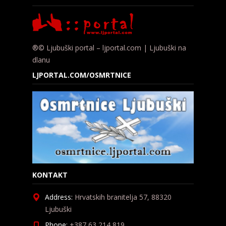
®© Ljubuški portal – ljportal.com | Ljubuški na
dlanu
LJPORTAL.COM/OSMRTNICE
KONTAKT
Address:
Hrvatskih branitelja 57, 88320
Ljubuški
Phone:
+387 63 214 819