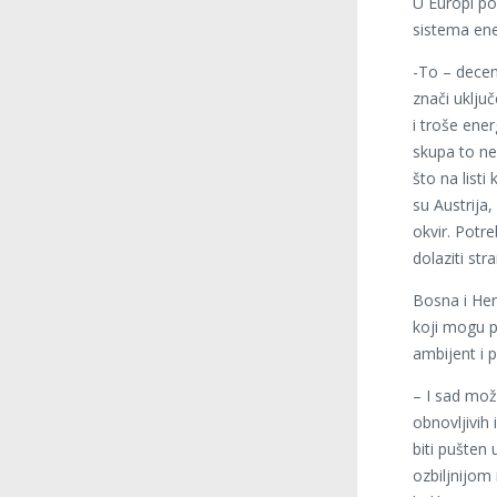
U Europi pos
sistema ene
-To – decen
znači uklju
i troše ener
skupa to ne
što na listi
su Austrija
okvir. Potre
dolaziti stra
Bosna i Herc
koji mogu po
ambijent i p
– I sad mož
obnovljivih
biti pušten
ozbiljnijom 