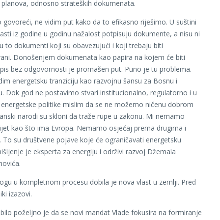
 planova, odnosno strateških dokumenata.
o govoreći, ne vidim put kako da to efikasno riješimo. U suštini
lasti iz godine u godinu nažalost potpisuju dokumente, a nisu ni
u to dokumenti koji su obavezujući i koji trebaju biti
rani. Donošenjem dokumenata kao papira na kojem će biti
tpis bez odgovornosti je promašen put. Puno je tu problema.
vidim energetsku tranziciju kao razvojnu šansu za Bosnu i
. Dok god ne postavimo stvari institucionalno, regulatorno i u
e energetske politike mislim da se ne možemo ničenu dobrom
kanski narodi su skloni da traže rupe u zakonu. Mi nemamo
ijet kao što ima Evropa. Nemamo osjećaj prema drugima i
. To su društvene pojave koje će ograničavati energetsku
mišljenje je eksperta za energiju i održivi razvoj Džemala
ovića.
ogu u kompletnom procesu dobila je nova vlast u zemlji. Pred
iki izazovi.
 bilo poželjno je da se novi mandat Vlade fokusira na formiranje