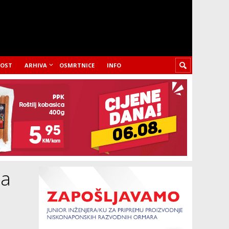
LOST
ARHIVA
OSMRTNICE
INFO
na