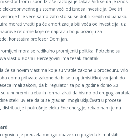
vni sektor trom i spor. Iz više razloga je takav. Vidi se da je iznos
 elektroprivrednog sistema veći od iznosa investicija. Ove tri
vesticije bile veće samo zato što su se dobili krediti od banaka.
utra morati vratiti pa će amortizacija biti veća od investicija, uz
 naprave reforme koje će napraviti bolju poziciju za
rede, konstatira profesor Domljan.
promijeni mora se radikalno promijeniti politika. Potrebne su
va vlast u Bosni i Hercegovini ima težak zadatak.
da će sa novim vlastima koje su vratile zakone u proceduru. Vrlo
 oba doma prihvate zakone da bi se u optimističkoj varijanti do
eca imali zakoni, da bi regulator za pola godine donio 20
 su u pripremi i treba ih formalizirati da bismo od drugog kvratala
ine stekli uvjete da bi se građani mogli uključivati u procese
 distribucije i potrošnje električne energije, rekao nam je na
dard
cegovina je preuzela mnogo obaveza u pogledu klimatskih i