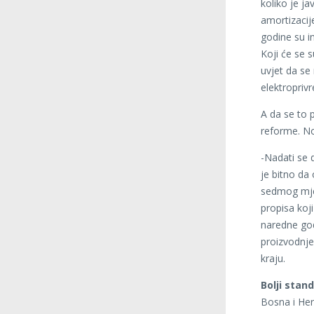
koliko je ja
amortizacije
godine su in
Koji će se s
uvjet da se
elektropriv
A da se to 
reforme. No
-Nadati se 
je bitno da
sedmog mjes
propisa koji
naredne god
proizvodnje,
kraju.
Bolji stan
Bosna i Her