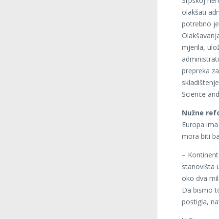
Srpskoj nem
olakšati adm
potrebno je 
Olakšavanja
mjerila, ulo
administrati
prepreka za 
skladištenje
Science and
Nužne ref
Europa ima 
mora biti b
– Kontinent
stanovišta 
oko dva mili
Da bismo to
postigla, n