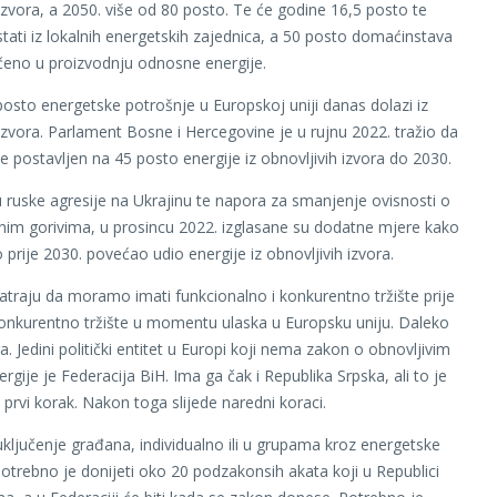
 izvora, a 2050. više od 80 posto. Te će godine 16,5 posto te
stati iz lokalnih energetskih zajednica, a 50 posto domaćinstava
jučeno u proizvodnju odnosne energije.
posto energetske potrošnje u Europskoj uniji danas dolazi iz
 izvora. Parlament Bosne i Hercegovine je u rujnu 2022. tražio da
de postavljen na 45 posto energije iz obnovljivih izvora do 2030.
 ruske agresije na Ukrajinu te napora za smanjenje ovisnosti o
lnim gorivima, u prosincu 2022. izglasane su dodatne mjere kako
 prije 2030. povećao udio energije iz obnovljivih izvora.
atraju da moramo imati funkcionalno i konkurentno tržište prije
konkurentno tržište u momentu ulaska u Europsku uniju. Daleko
. Jedini politički entitet u Europi koji nema zakon o obnovljivim
rgije je Federacija BiH. Ima ga čak i Republika Srpska, ali to je
 prvi korak. Nakon toga slijede naredni koraci.
uključenje građana, individualno ili u grupama kroz energetske
Potrebno je donijeti oko 20 podzakonsih akata koji u Republici