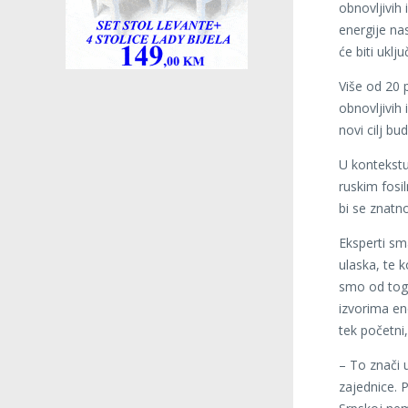
obnovljivih
energije na
će biti ukl
Više od 20 
obnovljivih
novi cilj bu
U kontekstu
ruskim fosi
bi se znatno
Eksperti sm
ulaska, te 
smo od toga
izvorima ene
tek početni,
– To znači 
zajednice. 