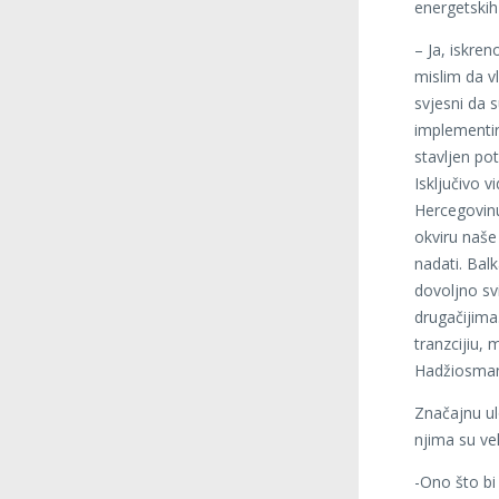
energetskih
– Ja, iskren
mislim da v
svjesni da s
implementi
stavljen po
Isključivo 
Hercegovinu
okviru naš
nadati. Bal
dovoljno sv
drugačijima
tranzcijiu, 
Hadžiosman
Značajnu ul
njima su vel
-Ono što bi