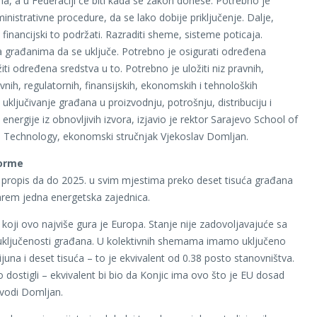
a, a u Federaciji će biti kada se zakon donese. Potrebno je
inistrativne procedure, da se lako dobije priključenje. Dalje,
financijski to podržati. Razraditi sheme, sisteme poticaja.
 građanima da se uključe. Potrebno je osigurati određena
žiti određena sredstva u to. Potrebno je uložiti niz pravnih,
vnih, regulatornih, finansijskih, ekonomskih i tehnoloških
uključivanje građana u proizvodnju, potrošnju, distribuciju i
 energije iz obnovljivih izvora, izjavio je rektor Sarajevo School of
 Technology, ekonomski stručnjak Vjekoslav Domljan.
orme
propis da do 2025. u svim mjestima preko deset tisuća građana
arem jedna energetska zajednica.
 koji ovo najviše gura je Europa. Stanje nije zadovoljavajuće sa
uključenosti građana. U kolektivnih shemama imamo uključeno
juna i deset tisuća – to je ekvivalent od 0.38 posto stanovništva.
 dostigli – ekvivalent bi bio da Konjic ima ovo što je EU dosad
avodi Domljan.