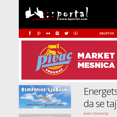
DRUŠTVO
Energets
da se ta
Autor: Dnevni.ba