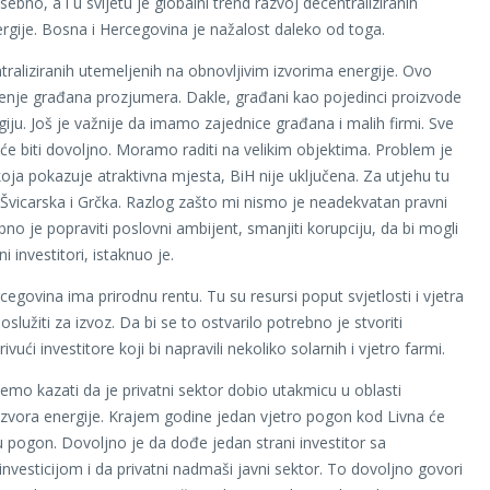
ebno, a i u svijetu je globalni trend razvoj decentraliziranih
rgije. Bosna i Hercegovina je nažalost daleko od toga.
traliziranih utemeljenih na obnovljivim izvorima energije. Ovo
čenje građana prozjumera. Dakle, građani kao pojedinci proizvode
giju. Još je važnije da imamo zajednice građana i malih firmi. Sve
će biti dovoljno. Moramo raditi na velikim objektima. Problem je
 koja pokazuje atraktivna mjesta, BiH nije uključena. Za utjehu tu
, Švicarska i Grčka. Razlog zašto mi nismo je neadekvatan pravni
bno je popraviti poslovni ambijent, smanjiti korupciju, da bi mogli
ni investitori, istaknuo je.
egovina ima prirodnu rentu. Tu su resursi poput svjetlosti i vjetra
služiti za izvoz. Da bi se to ostvarilo potrebno je stvoriti
rivući investitore koji bi napravili nekoliko solarnih i vjetro farmi.
emo kazati da je privatni sektor dobio utakmicu u oblasti
 izvora energije. Krajem godine jedan vjetro pogon kod Livna će
 u pogon. Dovoljno je da dođe jedan strani investitor sa
investicijom i da privatni nadmaši javni sektor. To dovoljno govori