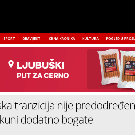
ŠPORT
OBAVIJESTI
CRNA KRONIKA
KULTURA
POGLED U PROŠ
ka tranzicija nije predodređe
jkuni dodatno bogate