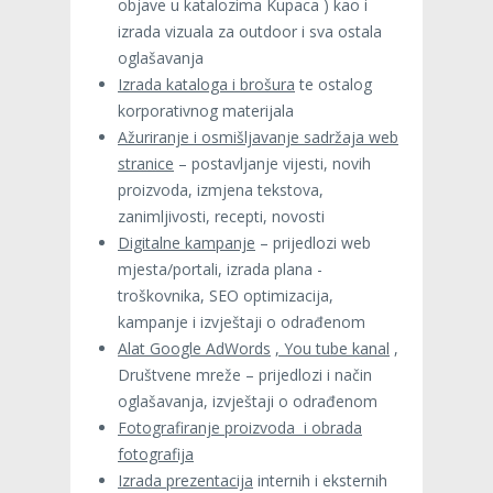
objave u katalozima Kupaca ) kao i
izrada vizuala za outdoor i sva ostala
oglašavanja
Izrada kataloga i brošura
te ostalog
korporativnog materijala
Ažuriranje i osmišljavanje sadržaja web
stranice
– postavljanje vijesti, novih
proizvoda, izmjena tekstova,
zanimljivosti, recepti, novosti
Digitalne kampanje
– prijedlozi web
mjesta/portali, izrada plana -
troškovnika, SEO optimizacija,
kampanje i izvještaji o odrađenom
Alat Google
AdWords
, You tube kanal
,
Društvene mreže – prijedlozi i način
oglašavanja, izvještaji o odrađenom
Fotografiranje proizvoda i obrada
fotografija
Izrada prezentacija
internih i eksternih