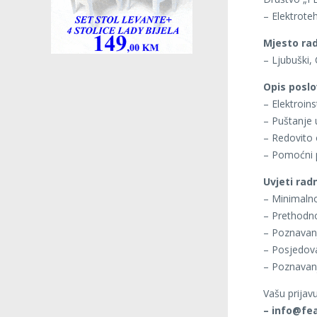
– Elektroteh
Mjesto rad
– Ljubuški,
Opis posl
– Elektroins
– Puštanje 
– Redovito 
– Pomoćni 
Uvjeti rad
– Minimalno
– Prethodno
– Poznavanj
– Posjedova
– Poznavanj
Vašu prijav
– info@fea