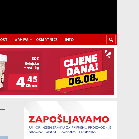
LOST
ARHIVA
OSMRTNICE
INFO
 –