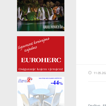
11.05.20
Društvo „FE