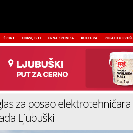
ŠPORT
OBAVIJESTI
CRNA KRONIKA
KULTURA
POGLED U PROŠ
las za posao elektrotehničara
ada Ljubuški