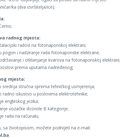
ničar/ka (dva izvršitelja/ice);
a:
 Cerno;
ova radnog mjesta:
talacijski radovi na fotonaponskoj elektrani;
u pogon i nadziranje rada fotonaponske elektrane;
održavanje i otklanjanje kvarova na fotonaponskoj elektrani;
poslovi prema uputama nadređenog;
nog mjesta:
 srednja stručna sprema tehničkog usmjerenja;
 radno iskustvo u poslovima elektrotehnike;
e engleskog jezika;
nje vozačke dozvole B kategorije;
e rada na računalu;
u, sa životopisom, možete podnijeti na e-mail:
l.ba