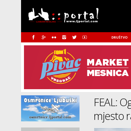
DRUŠTVO
FEAL: Og
mjesto r