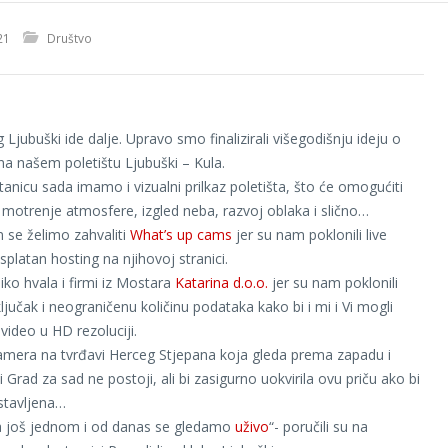
21
Društvo
g Ljubuški
ide dalje. Upravo smo finalizirali višegodišnju ideju o
 na našem poletištu Ljubuški – Kula.
anicu sada imamo i vizualni prilkaz poletišta, što će omogućiti
motrenje atmosfere, izgled neba, razvoj oblaka i slično…
se želimo zahvaliti
What’s up cams
jer su nam poklonili live
platan hosting na njihovoj stranici.
iko hvala i firmi iz Mostara
Katarina d.o.o.
jer su nam poklonili
ključak i neograničenu količinu podataka kako bi i mi i Vi mogli
 video u HD rezoluciji.
amera na tvrđavi Herceg Stjepana koja gleda prema zapadu i
li Grad za sad ne postoji, ali bi zasigurno uokvirila ovu priču ako bi
ostavljena…
a još jednom i od danas se gledamo
uživo
“- poručili su na