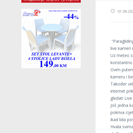
01.09.20
“Paraglidin
live kameri
Uz meteo st
konstantno 
Ovim putem 
kameru i bes
Također vel
internet pri
gledati Live
Još jedna k
pokriva cije
ikad bila p
Hvala svim