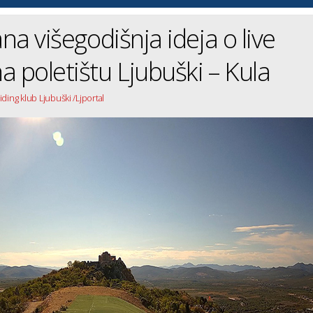
ana višegodišnja ideja o live
a poletištu Ljubuški – Kula
ding klub Ljubuški /Ljportal