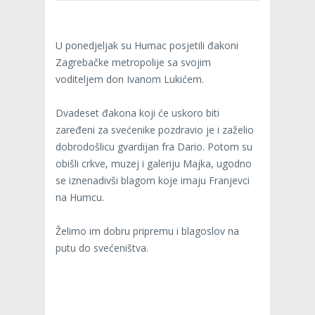
U ponedjeljak su Humac posjetili đakoni
Zagrebačke metropolije sa svojim
voditeljem don Ivanom Lukićem.
Dvadeset đakona koji će uskoro biti
zaređeni za svećenike pozdravio je i zaželio
dobrodošlicu gvardijan fra Dario. Potom su
obišli crkve, muzej i galeriju Majka, ugodno
se iznenadivši blagom koje imaju Franjevci
na Humcu.
Želimo im dobru pripremu i blagoslov na
putu do svećeništva.