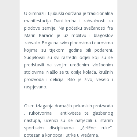
U Gimnaziji Ljubuški održana je tradicionalna
manifestacija Dani kruha i zahvalnosti za
plodove zemlje. Na početku svečanosti fra
Marin Karačić je uz molitvu i blagoslov
zahvalio Bogu na svim plodovima i darovima
kojima su tijekom godine bili podareni.
Sudjelovali su svi razredni odjeli koji su se
predstavili na svojim uređenim izložbenim
stolovima. Našlo se tu obilje kolača, krušnih
proizvoda i delicija. Bilo je živo, veselo i
raspjevano.
Osim izlaganja domaćih pekarskih proizvoda
, rukotvorina i antikviteta te glazbenog
nastupa, učenici su se natjecali u starim
sportskim disciplinama: „čelične ruke“,
potezanja konopca i utrke u vrećama.