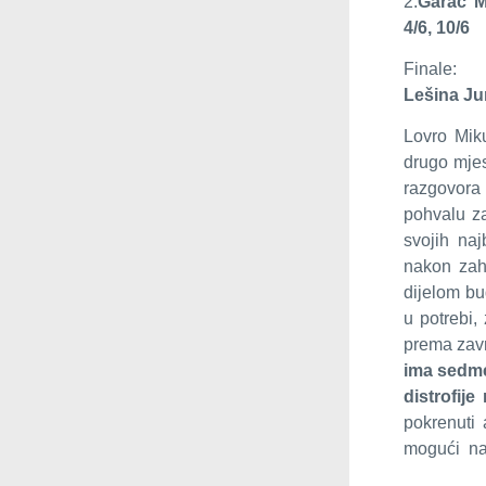
2.
Garac M
4/6, 10/6
Finale:
Lešina Ju
Lovro Miku
drugo mjes
razgovora 
pohvalu za
svojih naj
nakon zaht
dijelom bu
u potrebi,
prema zavr
ima sedmer
distrofije
pokrenuti 
mogući na