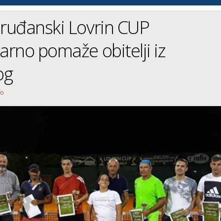
ruđanski Lovrin CUP
rno pomaže obitelji iz
og
fo