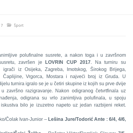
17
Šport
animljive polufinalne susrete, a nakon toga i u završnom
susretu, završen je
LOVRIN CUP 2017
. Na turniru su
i igrači iz Osijeka, Zagreba, Imotskog, Širokog Brijega,
, Čaplijine, Vrgorca, Mostara i najveći broj iz Gruda. U
elu turnira igralo se je u četiri skupine iz kojih su prve dvije
 u završno razigravanje. Nakon odigranog četvrtfinala uz
nađenja, odigrana su vrlo zanimljiva polufinala, u spoju
 iskustva bilo je izuzetno napeto uz jedan razbijeni reket.
jeko/Čolak Ivan-Junior –
Lešina Jure/Todorić Ante : 6/4, 4/6,