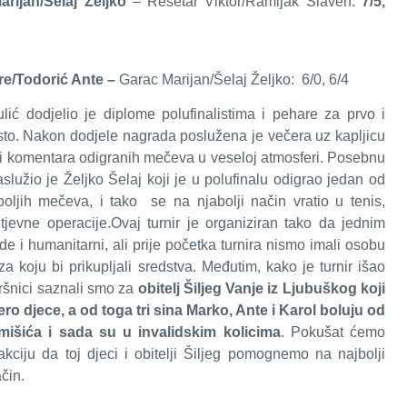
arijan/Šelaj Željko
– Rešetar Viktor/Ramljak Slaven:
7/5,
re/Todorić Ante –
Garac Marijan/Šelaj Željko: 6/0, 6/4
lić dodjelio je diplome polufinalistima i pehare za prvo i
to. Nakon dodjele nagrada poslužena je večera uz kapljicu
i komentara odigranih mečeva u veseloj atmosferi. Posebnu
služio je Željko Šelaj koji je u polufinalu odigrao jedan od
boljih mečeva, i tako se na njabolji način vratio u tenis,
jevne operacije.Ovaj turnir je organiziran tako da jednim
de i humanitarni, ali prije početka turnira nismo imali osobu
 za koju bi prikupljali sredstva. Međutim, kako je turnir išao
šnici saznali smo za
obitelj Šiljeg Vanje iz Ljubuškog koji
o djece, a od toga tri sina Marko, Ante i Karol boluju od
mišića i sada su u invalidskim kolicima
. Pokušat ćemo
akciju da toj djeci i obitelji Šiljeg pomognemo na najbolji
čin.