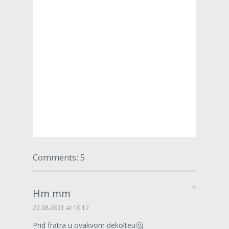
Comments: 5
Hm mm
22.08.2021 at 10:12
Prid fratra u ovakvom dekolteu🤔