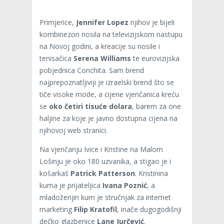
Primjerice,
Jennifer Lopez
njihov je bijeli
kombinezon nosila na televizijskom nastupu
na Novoj godini, a kreacije su nosile i
tenisačica
Serena Williams
te eurovizijska
pobjednica Conchita. Sam brend
najprepoznatljiviji je izraelski brend što se
tiče visoke mode, a cijene vjenčanica kreću
se
oko četiri tisuće dolara
, barem za one
haljine za koje je javno dostupna cijena na
njihovoj web stranici.
Na vjenčanju Ivice i Kristine na Malom
Lošinju je oko 180 uzvanika, a stigao je i
košarkaš
Patrick Patterson
. Kristinina
kuma je prijateljica
Ivana Poznić
, a
mladoženjin kum je stručnjak za internet
marketing
Filip Kratofil
, inače dugogodišnji
dečko glazbenice
Lane Jurčević
.