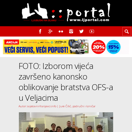
FOTO: Izborom vijeća
završeno kanonsko
oblikovanje bratstva OFS-a
u Veljacima
Autor: svjetovni-franjevci.info | Jure Čilić, područni rizničar