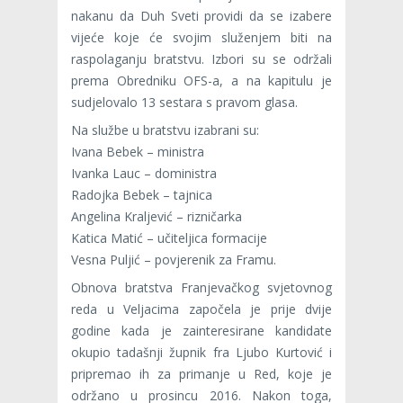
nakanu da Duh Sveti providi da se izabere
vijeće koje će svojim služenjem biti na
raspolaganju bratstvu. Izbori su se održali
prema Obredniku OFS-a, a na kapitulu je
sudjelovalo 13 sestara s pravom glasa.
Na službe u bratstvu izabrani su:
Ivana Bebek – ministra
Ivanka Lauc – doministra
Radojka Bebek – tajnica
Angelina Kraljević – rizničarka
Katica Matić – učiteljica formacije
Vesna Puljić – povjerenik za Framu.
Obnova bratstva Franjevačkog svjetovnog
reda u Veljacima započela je prije dvije
godine kada je zainteresirane kandidate
okupio tadašnji župnik fra Ljubo Kurtović i
pripremao ih za primanje u Red, koje je
održano u prosincu 2016. Nakon toga,