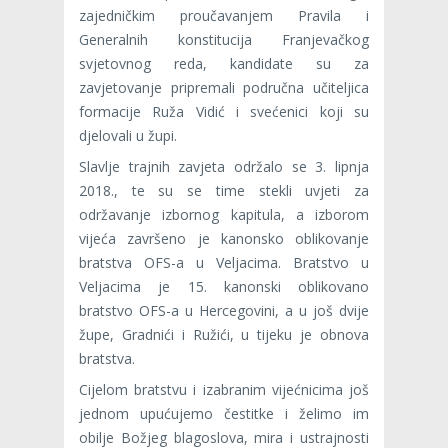
zajedničkim proučavanjem Pravila i
Generalnih konstitucija Franjevačkog
svjetovnog reda, kandidate su za
zavjetovanje pripremali područna učiteljica
formacije Ruža Vidić i svećenici koji su
djelovali u župi.
Slavlje trajnih zavjeta održalo se 3. lipnja
2018., te su se time stekli uvjeti za
održavanje izbornog kapitula, a izborom
vijeća završeno je kanonsko oblikovanje
bratstva OFS-a u Veljacima. Bratstvo u
Veljacima je 15. kanonski oblikovano
bratstvo OFS-a u Hercegovini, a u još dvije
župe, Gradnići i Ružići, u tijeku je obnova
bratstva.
Cijelom bratstvu i izabranim vijećnicima još
jednom upućujemo čestitke i želimo im
obilje Božjeg blagoslova, mira i ustrajnosti