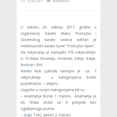
22.05.2017
Naslovnica
U subotu 20. svibnja 2017. godine u
organizaciji Karate kluba Postojna i
Slovenskog karate saveza održan je
međunarodni karate turnir ”Postojna Open”.
Na natjecanju je nastupilo 570 natjecatelja
iz 72 kluba Slovenije, Hrvatske, Srbije, Italije,
Austrije i BiH.
Karate klub Ljubuški nastupio je sa 7
natjecatelja u kategorijama borbe
pojedinačno i ekipno.
Uspješni u svojim kategorijama bili su :
– Anamarija Boras 1. mjesto. Anamarija je
do finala došla sa 4 pobjede bez
izgubljenoga poena.
– Grgo Tolić, juniori 2. mjesto.