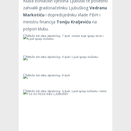
Kluba borilačkih vještina Ljubuški te posebno
zahvalili gradonačelniku Ljubuškog
Vedranu
Markotiću
i dopredsjedniku Vlade FBiH i
ministru financija
Toniju Kraljeviću
na
potpori klubu.