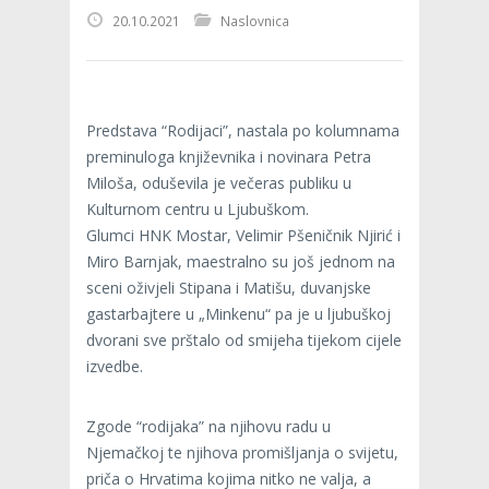
20.10.2021
Naslovnica
Predstava “Rodijaci”, nastala po kolumnama
preminuloga književnika i novinara Petra
Miloša, oduševila je večeras publiku u
Kulturnom centru u Ljubuškom.
Glumci HNK Mostar, Velimir Pšeničnik Njirić i
Miro Barnjak, maestralno su još jednom na
sceni oživjeli Stipana i Matišu, duvanjske
gastarbajtere u „Minkenu“ pa je u ljubuškoj
dvorani sve prštalo od smijeha tijekom cijele
izvedbe.
Zgode “rodijaka” na njihovu radu u
Njemačkoj te njihova promišljanja o svijetu,
priča o Hrvatima kojima nitko ne valja, a