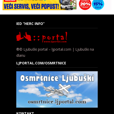
IED “HERC INFO”
®© Ljubuški portal – ljportal.com | Ljubuški na
dlanu
LJPORTAL.COM/OSMRTNICE
KONTAKT