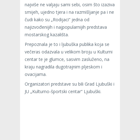
najviše ne valjaju sami sebi, osim što izaziva
smijeh, ujedno tjera i na razmišljanje pa i ne
čudi kako su „Rodijaci“ jedna od
najizvođenijih i najpopularnijih predstava
mostarskog kazališta.
Prepoznala je to i ljubuška publika koja se
večeras odazvala u velikom broju u Kulturni
centar te je glumce, sasvim zasluženo, na
kraju nagradila dugotrajnim pljeskom i
ovacijama.
Organizatori predstave su bili Grad Ljubuški i
JU „Kulturno-športski centar“ Ljubuški.