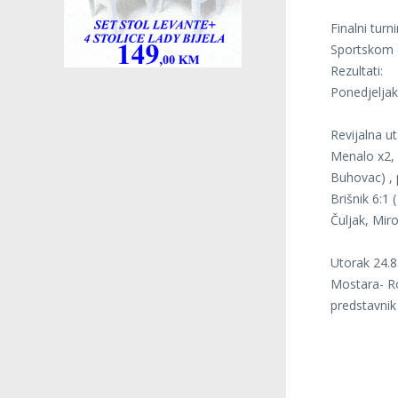
Finalni tur
Sportskom c
Rezultati:
Ponedjeljak
Revijalna ut
Menalo x2, 
Buhovac) , 
Brišnik 6:1
Čuljak, Miro
Utorak 24.8
Mostara- Ro
predstavnik