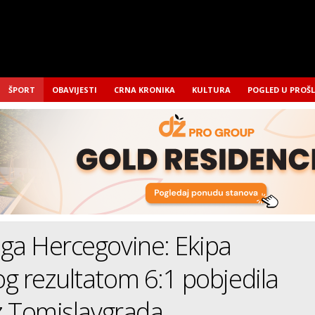
ŠPORT
OBAVIJESTI
CRNA KRONIKA
KULTURA
POGLED U PROŠ
ga Hercegovine: Ekipa
g rezultatom 6:1 pobjedila
iz Tomislavgrada