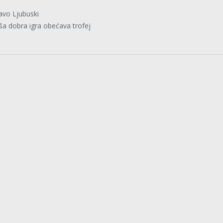
avo Ljubuski
ša dobra igra obećava trofej