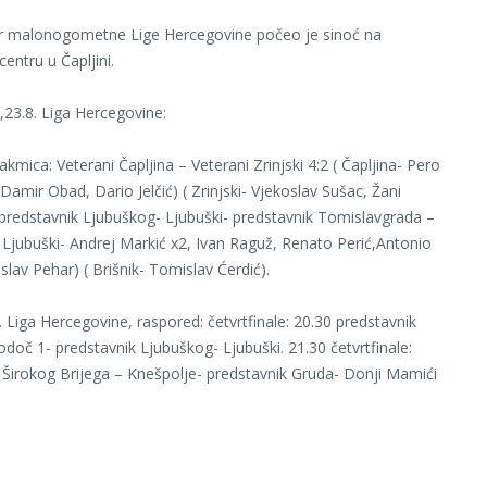
nir malonogometne Lige Hercegovine počeo je sinoć na
entru u Čapljini.
,23.8. Liga Hercegovine:
akmica: Veterani Čapljina – Veterani Zrinjski 4:2 ( Čapljina- Pero
Damir Obad, Dario Jelčić) ( Zrinjski- Vjekoslav Sušac, Žani
predstavnik Ljubuškog- Ljubuški- predstavnik Tomislavgrada –
 ( Ljubuški- Andrej Markić x2, Ivan Raguž, Renato Perić,Antonio
slav Pehar) ( Brišnik- Tomislav Ćerdić).
. Liga Hercegovine, raspored: četvrtfinale: 20.30 predstavnik
doč 1- predstavnik Ljubuškog- Ljubuški. 21.30 četvrtfinale:
 Širokog Brijega – Knešpolje- predstavnik Gruda- Donji Mamići