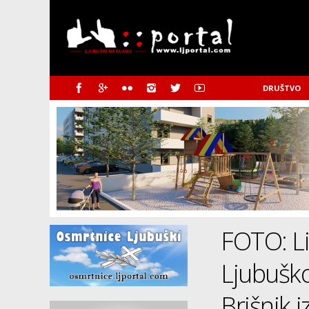
DRUŠTVO
FOTO: Li
Ljubuško
Brišnik 