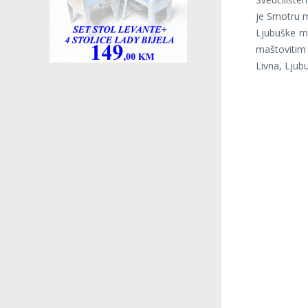
je Smotru m
Ljubuške ma
maštovitim 
Livna, Ljub