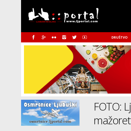
DRUŠTVO
FOTO: L
mažoret