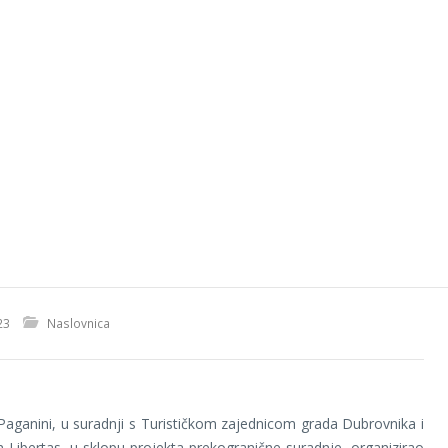
23
Naslovnica
 Paganini, u suradnji s Turističkom zajednicom grada Dubrovnika i
m Libertas, u sklopu projekta prekogranične suradnje, organizirao