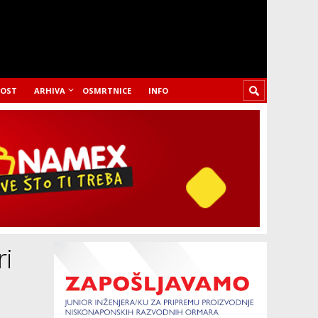
LOST
ARHIVA
OSMRTNICE
INFO
ri