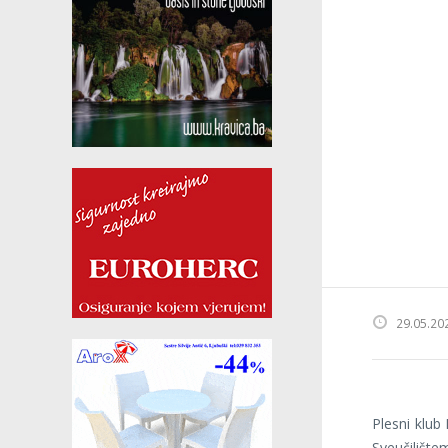
29.05.20
Plesni klub
Sveučilište