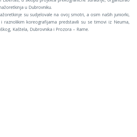
ažoretkinja u Dubrovniku.
žoretkinje su sudjelovale na ovoj smotri, a osim naših juniorki,
i raznolikim koreografijama predstavili su se timovi iz Neuma,
uškog, Kaštela, Dubrovnika i Prozora – Rame.