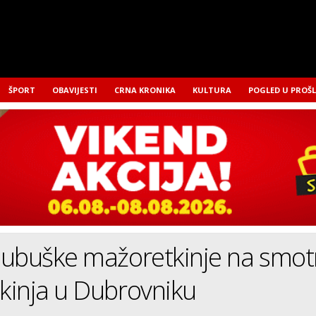
ŠPORT
OBAVIJESTI
CRNA KRONIKA
KULTURA
POGLED U PROŠ
jubuške mažoretkinje na smot
kinja u Dubrovniku