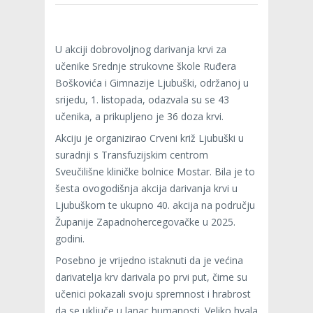
U akciji dobrovoljnog darivanja krvi za
učenike Srednje strukovne škole Ruđera
Boškovića i Gimnazije Ljubuški, održanoj u
srijedu, 1. listopada, odazvala su se 43
učenika, a prikupljeno je 36 doza krvi.
Akciju je organizirao Crveni križ Ljubuški u
suradnji s Transfuzijskim centrom
Sveučilišne kliničke bolnice Mostar. Bila je to
šesta ovogodišnja akcija darivanja krvi u
Ljubuškom te ukupno 40. akcija na području
Županije Zapadnohercegovačke u 2025.
godini.
Posebno je vrijedno istaknuti da je većina
darivatelja krv darivala po prvi put, čime su
učenici pokazali svoju spremnost i hrabrost
da se uključe u lanac humanosti. Veliko hvala