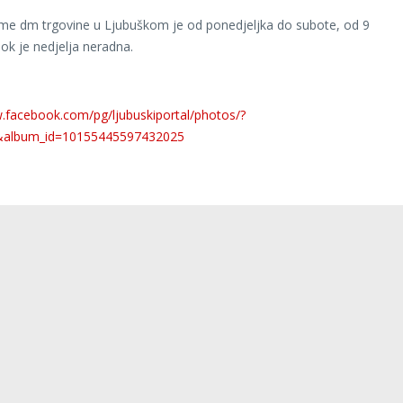
me dm trgovine u Ljubuškom je od ponedjeljka do subote, od 9
dok je nedjelja neradna.
.facebook.com/pg/ljubuskiportal/photos/?
&album_id=10155445597432025