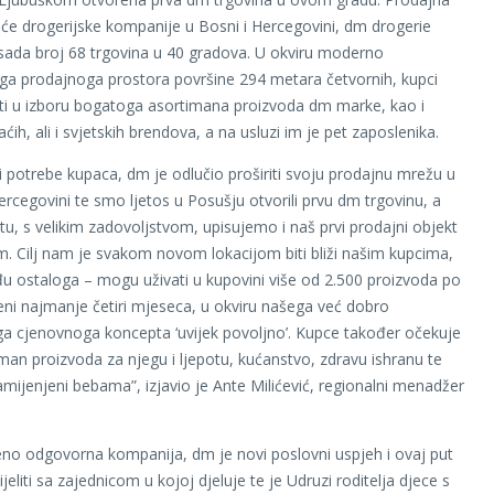
e drogerijske kompanije u Bosni i Hercegovini, dm drogerie
sada broj 68 trgovina u 40 gradova. U okviru moderno
a prodajnoga prostora površine 294 metara četvornih, kupci
i u izboru bogatoga asortimana proizvoda dm marke, kao i
ih, ali i svjetskih brendova, a na usluzi im je pet zaposlenika.
i potrebe kupaca, dm je odlučio proširiti svoju prodajnu mrežu u
rcegovini te smo ljetos u Posušju otvorili prvu dm trgovinu, a
stu, s velikim zadovoljstvom, upisujemo i naš prvi prodajni objekt
. Cilj nam je svakom novom lokacijom biti bliži našim kupcima,
đu ostaloga – mogu uživati u kupovini više od 2.500 proizvoda po
jeni najmanje četiri mjeseca, u okviru našega već dobro
a cjenovnoga koncepta ‘uvijek povoljno’. Kupce također očekuje
iman proizvoda za njegu i ljepotu, kućanstvo, zdravu ishranu te
amijenjeni bebama”, izjavio je Ante Milićević, regionalni menadžer
no odgovorna kompanija, dm je novi poslovni uspjeh i ovaj put
jeliti sa zajednicom u kojoj djeluje te je Udruzi roditelja djece s