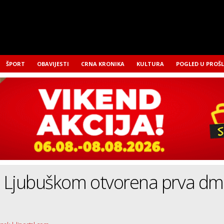
ŠPORT
OBAVIJESTI
CRNA KRONIKA
KULTURA
POGLED U PROŠ
 Ljubuškom otvorena prva dm