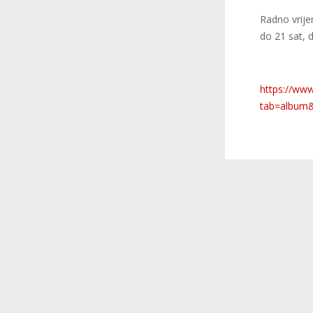
Radno vrije
do 21 sat, 
https://www
tab=album