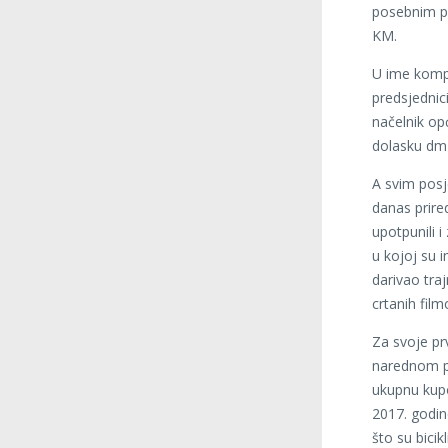
posebnim po
KM.
U ime kompa
predsjednic
načelnik op
dolasku dm-
A svim pos
danas prire
upotpunili i
u kojoj su i
darivao traj
crtanih film
Za svoje pr
narednom pe
ukupnu kupo
2017. godin
što su bicik