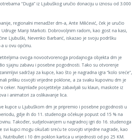
trebama “Duga” iz Ljubuškog uručio donaciju u iznosu od 3.000
nije, regionalni menadžer dm-a, Ante Milićević, ček je uručio
i Udruge Mariji Markoti. Dobrovoljnim radom, kao gost na kasi,
ćine Ljubuški, Nevenko Barbarić, iskazao je svoju podršku
a u ovu općinu.
jetiteljima ovoga novootvorenoga prodajnoga objekta dm je
dio sjajnu zabavu i posebne pogodnosti. Tako su otvorenje
 zanimljivi sadržaji za kupce, kao što je nagradna igra “kolo sreće”,
mali priliku osvojiti vrijedne poklone, a za svaku kupovinu dm je
ni ceker. Najmlađe posjetitelje zabavljali su klaun, maskote iz
ova i animatori za oslikavanje lica.
ve kupce u Ljubuškom dm je pripremio i posebne pogodnosti u
riodu, gdje ih do 11. studenoga očekuje popust od 15 % na
vinu. Također, sudjelovanjem u nagradnoj igri do 16. studenoga
e svi kupci mogu okušati sreću te osvojiti vrijedne nagrade, kao
li, Nutribullet i 10 dm poklon kartica u vrijednosti od po 25 KM.