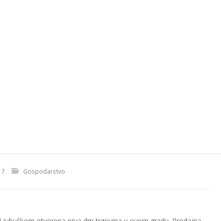
17
Gospodarstvo
 Ljubuškom otvorena prva dm trgovina u ovom gradu. Prodajna