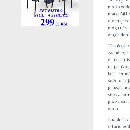
mreža vodeć
markt BiH, 
opremljenog
mogu uživat
drugih domać
“Osluškujuć
zapadnoj He
danas na li
u Ljubuškom
koji – izme
sniženoj ci
prihvaćenog
širok asort
proizvodi n
dm-a.
Kao društve
odlučio podi