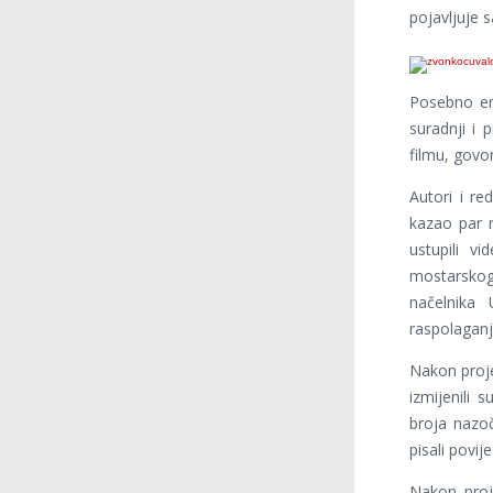
pojavljuje 
Posebno em
suradnji i 
filmu, govo
Autori i re
kazao par r
ustupili v
mostarskog
načelnika
raspolaganj
Nakon proje
izmijenili 
broja nazoč
pisali povij
Nakon proj