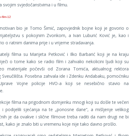
sa svojim svjedočanstvima i u filmu.
otivan bio je Tomo Šimić, zapovjednik bojne koji je govorio o
prijateljstvu s pokojnim Zvonkom, a Ivan Luburić Ković je, kao i
rio o ratnim danima prije i u vrijeme stradavanja.
datelji filma su Marijeta Petković i Ilko Barbarić koji je na kraju
iječi o tome kako se radio film i zahvalio nekolicini ljudi koji su
ideo materijale počevši od Zorana Tomića, aktualnog rektora
 Sveučilišta. Posebna zahvala ide i Zdenku Andabaku, pomoćniku
 Uprave Vojne policije HVO-a koji se nesebično stavio na
e.
kcije filma na prigodnom domjenku mnogi koji su došle te večeri
su i podijelili sjećanja na te „ponosne dane“, a mišljenje velikog
nih je da ovakve i slične filmove treba raditi da nam drugi ne bi
est, kako je znalo biti u vremenu koje nije tako davno prošlo.
ekcije razgovarali smo redateljima Marijetom Petković i Ilkom