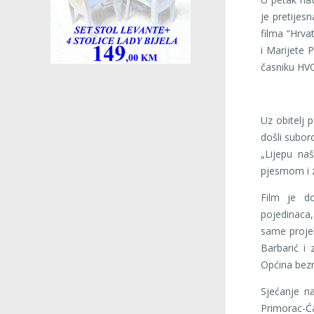
je pretijesn
filma “Hrvat
i Marijete 
časniku HV
Uz obitelj 
došli suborc
„Lijepu na
pjesmom i z
Film je do
pojedinaca,
same projek
Barbarić i 
Općina bezr
Sjećanje na
Primorac-Ć