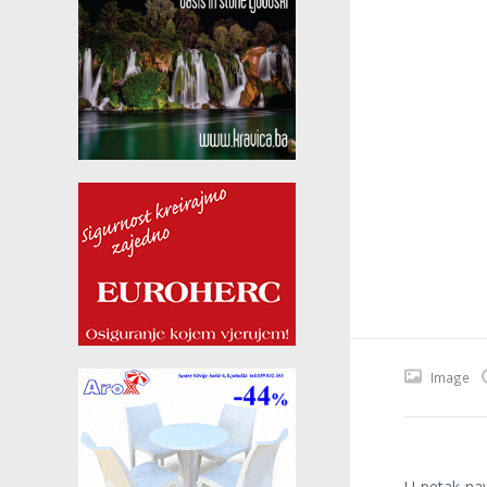
Image
U petak nav