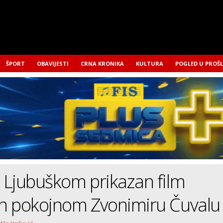
ŠPORT
OBAVIJESTI
CRNA KRONIKA
KULTURA
POGLED U PROŠ
 Ljubuškom prikazan film
n pokojnom Zvonimiru Čuvalu