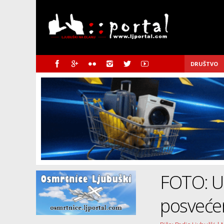
DRUŠTVO
FOTO: U
posveće