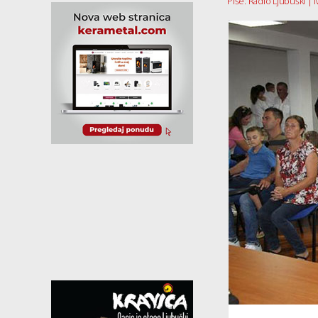
Piše: Radio Ljubuški | M