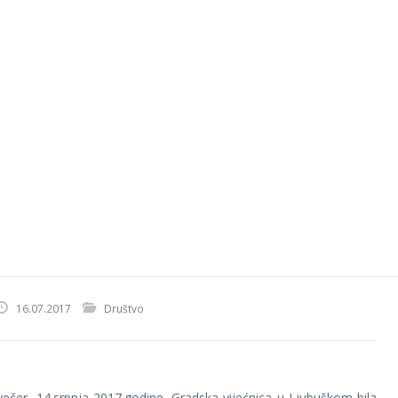
16.07.2017
Društvo
ečer, 14.srpnja 2017.godine, Gradska vijećnica u Ljubuškom bila