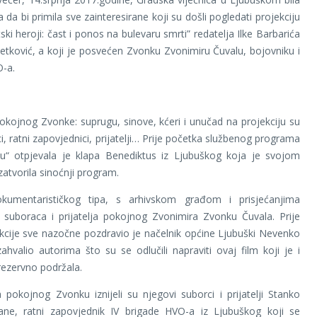
a da bi primila sve zainteresirane koji su došli pogledati projekciju
ski heroji: čast i ponos na bulevaru smrti” redatelja Ilke Barbarića
Petković, a koji je posvećen Zvonku Zvonimiru Čuvalu, bojovniku i
O-a.
pokojnog Zvonke: suprugu, sinove, kćeri i unučad na projekciju su
i, ratni zapovjednici, prijatelji… Prije početka službenog programa
šu“ otpjevala je klapa Benediktus iz Ljubuškog koja je svojom
atvorila sinoćnji program.
kumentarističkog tipa, s arhivskom građom i prisjećanjima
 suboraca i prijatelja pokojnog Zvonimira Zvonku Čuvala. Prije
cije sve nazočne pozdravio je načelnik općine Ljubuški Nevenko
zahvalio autorima što su se odlučili napraviti ovaj film koji je i
ezervno podržala.
 pokojnog Zvonku iznijeli su njegovi suborci i prijatelji Stanko
ane, ratni zapovjednik IV brigade HVO-a iz Ljubuškog koji se