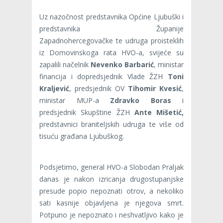
Uz nazočnost predstavnika Općine Ljubuški i
predstavnika Županije
Zapadnohercegovačke te udruga proisteklih
iz Domovinskoga rata HVO-a, svijeće su
zapalili načelnik
Nevenko Barbarić
, ministar
financija i dopredsjednik Vlade ŽZH
Toni
Kraljević
, predsjednik OV
Tihomir Kvesić
,
ministar MUP-a
Zdravko Boras
i
predsjednik Skupštine ŽZH
Ante Mišetić,
predstavnici braniteljskih udruga te više od
tisuću građana Ljubuškog.
Podsjetimo, general HVO-a Slobodan Praljak
danas je nakon izricanja drugostupanjske
presude popio nepoznati otrov, a nekoliko
sati kasnije objavljena je njegova smrt.
Potpuno je nepoznato i neshvatljivo kako je