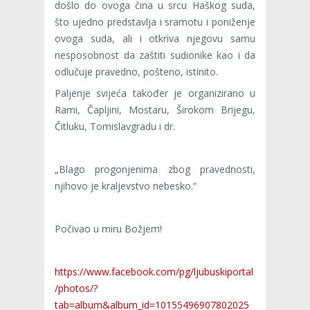
došlo do ovoga čina u srcu Haškog suda,
što ujedno predstavlja i sramotu i poniženje
ovoga suda, ali i otkriva njegovu samu
nesposobnost da zaštiti sudionike kao i da
odlučuje pravedno, pošteno, istinito.
Paljenje svijeća također je organizirano u
Rami, Čapljini, Mostaru, Širokom Brijegu,
Čitluku, Tomislavgradu i dr.
„Blago progonjenima zbog pravednosti,
njihovo je kraljevstvo nebesko.“
Počivao u miru Božjem!
https://www.facebook.com/pg/ljubuskiportal
/photos/?
tab=album&album_id=10155496907802025