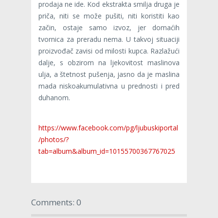
prodaja ne ide. Kod ekstrakta smilja druga je
priča, niti se može pušiti, niti koristiti kao
začin, ostaje samo izvoz, jer domaćih
tvornica za preradu nema. U takvoj situaciji
proizvođač zavisi od milosti kupca. Razlažući
dalje, s obzirom na ljekovitost maslinova
ulja, a štetnost pušenja, jasno da je maslina
mada niskoakumulativna u prednosti i pred
duhanom.
https://www.facebook.com/pg/ljubuskiportal
/photos/?
tab=album&album_id=10155700367767025
Comments: 0