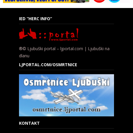
IED “HERC INFO”
®© Ljubuški portal – ljportal.com | Ljubuški na
dlanu
LJPORTAL.COM/OSMRTNICE
KONTAKT