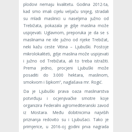
plodovi nemaju kvalitetu. Godina 2012-ta,
kad smo imali cijelu veljaču snijeg, stradali
su mladi maslinici u naseljima južno od
Trebižata, pokazala je gdje maslina može
uspijevati. Uglavnom, preporuka je da se s
maslinama ne ide južno od rijeke Trebižat,
neki kažu ceste Vitina – Ljubuški. Postoje
mikrolokaliteti, gdje maslina može uspijevati
i južno od Trebižata, ali to treba istražiti.
Prema jedno, procjeni Ljubuški može
posaditi do 3.000 hektara, maslinom,
smokvom i šipkom“, naglašava mr. Rogić.
Da je Ljubuški prava oaza maslinarstva
potvrđuju i ocjenjivačke smotre koje
organizira Federalni agromediteranski zavod
iz Mostara. Među dobitnicima najviših
priznanja redovito su i Ljubušaci. Tako je
primjerice, u 2016-oj godini prva nagrada