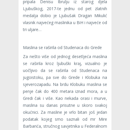
pripala Denisu Ibrulju iz starog djela
Ljubuškog, 2017-te jednu od pet zlatnih
medalja dobio je Ljubušak Dragan Mikulić
vlasnik najvećeg maslinika u BiH i najveće od
tri uljare…
Maslina se raširila od Studenaca do Grede
Za nešto više od jednog desetljeća maslina
se raširila kroz ljubuški kraj, vizualno je
uočljivo da se raširila od Studenaca na
jugoistoku, pa sve do Grede i Klobuka na
sjeverozapadu. Na brdu Klobuku maslina se
penje čak do 400 metara iznad mora, a u
Gredi čak i više. Kao nekada orasi i murve,
maslina su danas prisutne u skoro svakoj
okućnici. Za masline je vrlo bitan još jedan
podatak kojeg smo saznali od mr Mire
Barbarića, stručnog savjetnika u Federalnom