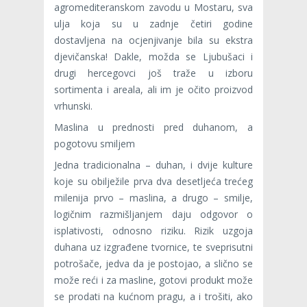
agromediteranskom zavodu u Mostaru, sva
ulja koja su u zadnje četiri godine
dostavljena na ocjenjivanje bila su ekstra
djevičanska! Dakle, možda se Ljubušaci i
drugi hercegovci još traže u izboru
sortimenta i areala, ali im je očito proizvod
vrhunski.
Maslina u prednosti pred duhanom, a
pogotovu smiljem
Jedna tradicionalna – duhan, i dvije kulture
koje su obilježile prva dva desetljeća trećeg
milenija prvo – maslina, a drugo – smilje,
logičnim razmišljanjem daju odgovor o
isplativosti, odnosno riziku. Rizik uzgoja
duhana uz izgrađene tvornice, te sveprisutni
potrošače, jedva da je postojao, a slično se
može reći i za masline, gotovi produkt može
se prodati na kućnom pragu, a i trošiti, ako