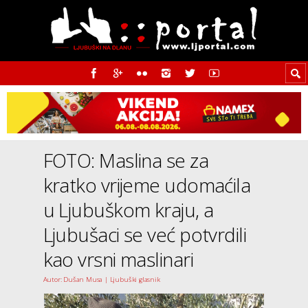
FOTO: Maslina se za
kratko vrijeme udomaćila
u Ljubuškom kraju, a
Ljubušaci se već potvrdili
kao vrsni maslinari
Autor: Dušan Musa | Ljubuški glasnik