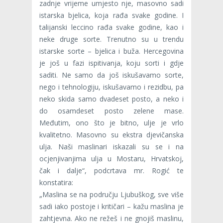
zadnje vrijeme umjesto nje, masovno sadi
istarska bjelica, koja rađa svake godine. I
talijanski leccino rađa svake godine, kao i
neke druge sorte. Trenutno su u trendu
istarske sorte – bjelica i buža. Hercegovina
je još u fazi ispitivanja, koju sorti i gdje
saditi. Ne samo da još iskušavamo sorte,
nego i tehnologiju, iskušavamo i rezidbu, pa
neko skida samo dvadeset posto, a neko i
do osamdeset posto zelene mase.
Međutim, ono što je bitno, ulje je vrlo
kvalitetno. Masovno su ekstra djevičanska
ulja. Naši maslinari iskazali su se i na
ocjenjivanjima ulja u Mostaru, Hrvatskoj,
čak i dalje“, podcrtava mr. Rogić te
konstatira:
„Maslina se na području Ljubuškog, sve više
sadi iako postoje i kritičari – kažu maslina je
zahtjevna. Ako ne režeš i ne gnojiš maslinu,