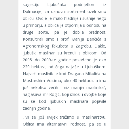
sugestiju Ljubušaka podrijetlom iz
Dalmacije, za osnovni sortiment uzeli smo
oblicu. Ovdje je malo hladnije i sušnije nego
u primorju, a oblica je otpornija u odnosu na
druge sorte, pa je dobila prednost.
Konsultirali smo i prof. Đanija Benčića s
Agronomskog fakulteta u Zagrebu. Dakle,
ljubuški maslinari su krenuli s oblicom. Od
2005. do 2009-te godine posađeno je oko
220 hektara, od čega najviše u Ljubuškom.
Najveći maslinik je kod Dragana Mikulića na
Mostarskim Vratima, oko 40 hektara, a ima
još nekoliko većih i niz manjih maslinika“,
naglašava mr Rogić, koji iznosi i dvojbe koje
su se kod ljubuških maslinara pojavile
zadnjih godina.
„Mi se još uvijek tražimo u maslinarstvu.
Oblica ima alternativni rodnost, pa se u