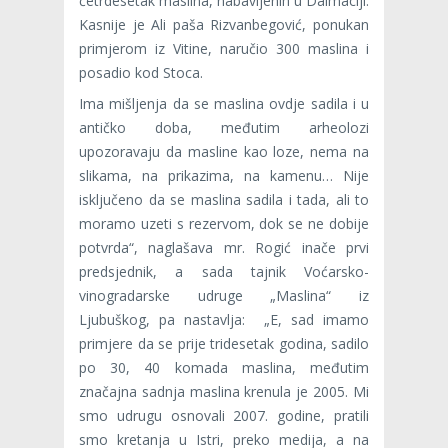
četrdesetak maslina, nabavljenih u Dalmaciji.
Kasnije je Ali paša Rizvanbegović, ponukan
primjerom iz Vitine, naručio 300 maslina i
posadio kod Stoca.
Ima mišljenja da se maslina ovdje sadila i u
antičko doba, međutim arheolozi
upozoravaju da masline kao loze, nema na
slikama, na prikazima, na kamenu… Nije
isključeno da se maslina sadila i tada, ali to
moramo uzeti s rezervom, dok se ne dobije
potvrda“, naglašava mr. Rogić inače prvi
predsjednik, a sada tajnik Voćarsko-
vinogradarske udruge „Maslina“ iz
Ljubuškog, pa nastavlja: „E, sad imamo
primjere da se prije tridesetak godina, sadilo
po 30, 40 komada maslina, međutim
značajna sadnja maslina krenula je 2005. Mi
smo udrugu osnovali 2007. godine, pratili
smo kretanja u Istri, preko medija, a na