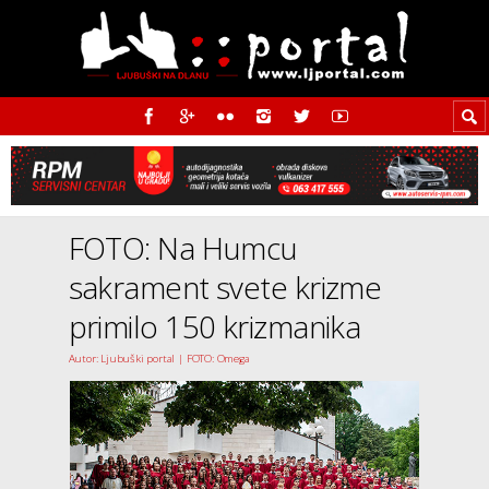
FOTO: Na Humcu
sakrament svete krizme
primilo 150 krizmanika
Autor: Ljubuški portal | FOTO: Omega