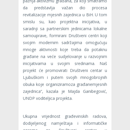
pažnja aktivizmu građana, za koji smatramo
da predstavlja važan dio procesa
revitalizacije mjesnih zajednica u BiH. U tom
smislu su, kao projektna inicijativa, u
saradnji sa partnerskim jedinicama lokalne
samouprave, formirani Društveni centri koji
svojim modernim sadržajima omogućuju
mnoge aktivnosti koje treba da potaknu
građane na veće sudjelovanje u razvojnim
inicijativama u svojim sredinama. Naš
projekt će promovirati Društveni centar u
Ljubuškom i putem svojih mnogobrojnih
obuka koje organiziramoza građanemjesnih
zajednica“, kazala je Majda Ganibegović,
UNDP voditeljica projekta.
Ukupna vrijednost građevinskih radova,
dodijeljenog namještaja i informatičke