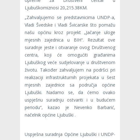
opreme za Društveni centar u
Ljubuškomiznosi 20,215.38KM.
„Zahvaljujemo se predstavnicima UNDP-a,
Vladi Švedske i Vladi Švicarske što pomažu
našu općinu kroz projekt „Jačanje uloge
mjesnih zajednica u BIH“. Rezultat ove
suradnje jeste i otvaranje ovog Društvenog
centra, koji će omogućiti građanima
Ljubuškog veće sudjelovanje u društvenom
životu. Također zahvaljujem na podršci pri
realizaciji infrastrukturnih projekata u šest
mjesnih zajednice sa područja općine
Ljubuški. Nadamo se, da ćemo ovako
uspješnu suradnju ostvariti i u budućem
periodu“, kazao je Nevenko Barbarić,
načelnik općine Ljubuški .
Uspješna suradnja Općine Ljubuški i UNDP-