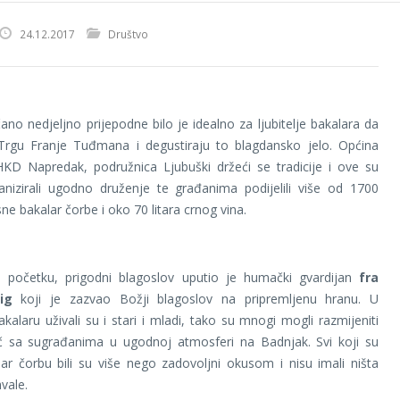
24.12.2017
Društvo
ano nedjeljno prijepodne bilo je idealno za ljubitelje bakalara da
a Trgu Franje Tuđmana i degustiraju to blagdansko jelo. Općina
HKD Napredak, podružnica Ljubuški držeći se tradicije i ove su
anizirali ugodno druženje te građanima podijelili više od 1700
ne bakalar čorbe i oko 70 litara crnog vina.
očetku, prigodni blagoslov uputio je humački gvardijan
fra
ig
koji je zazvao Božji blagoslov na pripremljenu hranu. U
alaru uživali su i stari i mladi, tako su mnogi mogli razmijeniti
eč sa sugrađanima u ugodnoj atmosferi na Badnjak. Svi koji su
lar čorbu bili su više nego zadovoljni okusom i nisu imali ništa
hvale.