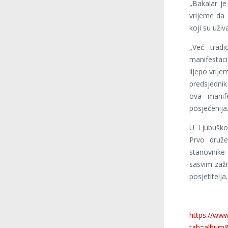
„Bakalar je
vrijeme da 
koji su uživ
„Već trad
manifestaci
lijepo vrij
predsjedni
ova manife
posjećenija
U Ljubuško
Prvo druže
stanovnike 
sasvim zaživ
posjetitelja.
https://www
tab=album