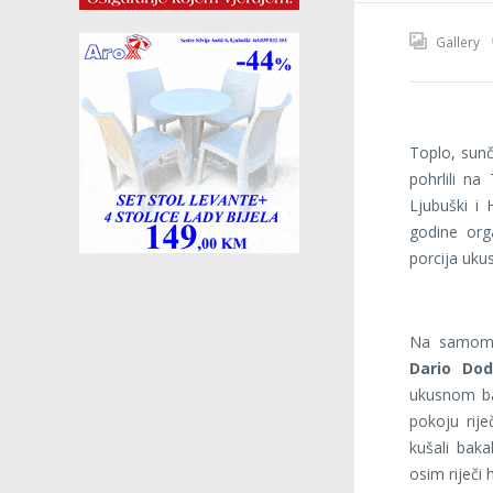
Gallery
Toplo, sunč
pohrlili n
Ljubuški i 
godine org
porcija ukus
Na samom p
Dario Dod
ukusnom bak
pokoju rij
kušali baka
osim riječi 