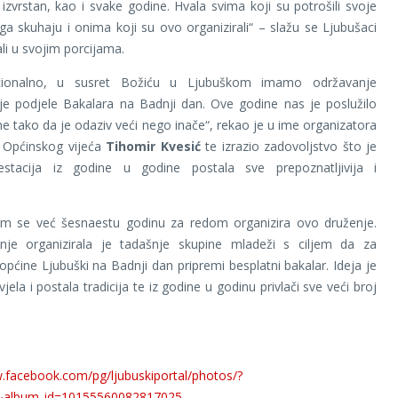
 izvrstan, kao i svake godine. Hvala svima koji su potrošili svoje
ga skuhaju i onima koji su ovo organizirali“ – slažu se Ljubušaci
ali u svojim porcijama.
icionalno, u susret Božiću u Ljubuškom imamo održavanje
je podjele Bakalara na Badnji dan. Ove godine nas je poslužilo
eme tako da je odaziv veći nego inače“, rekao je u ime organizatora
k Općinskog vijeća
Tihomir Kvesić
te izrazio zadovoljstvo što je
stacija iz godine u godine postala sve prepoznatljivija i
.
m se već šesnaestu godinu za redom organizira ovo druženje.
nje organizirala je tadašnje skupine mladeži s ciljem da za
općine Ljubuški na Badnji dan pripremi besplatni bakalar. Ideja je
jela i postala tradicija te iz godine u godinu privlači sve veći broj
.facebook.com/pg/ljubuskiportal/photos/?
&album_id=10155560082817025