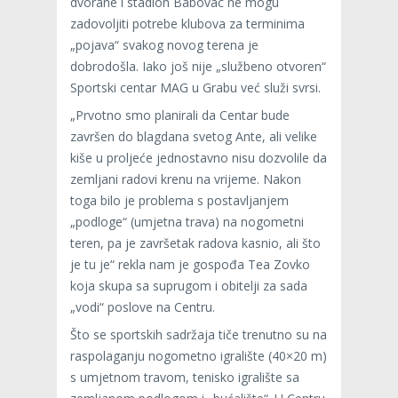
dvorane i stadion Babovac ne mogu
zadovoljiti potrebe klubova za terminima
„pojava“ svakog novog terena je
dobrodošla. Iako još nije „službeno otvoren“
Sportski centar MAG u Grabu već služi svrsi.
„Prvotno smo planirali da Centar bude
završen do blagdana svetog Ante, ali velike
kiše u proljeće jednostavno nisu dozvolile da
zemljani radovi krenu na vrijeme. Nakon
toga bilo je problema s postavljanjem
„podloge“ (umjetna trava) na nogometni
teren, pa je završetak radova kasnio, ali što
je tu je“ rekla nam je gospođa Tea Zovko
koja skupa sa suprugom i obitelji za sada
„vodi“ poslove na Centru.
Što se sportskih sadržaja tiče trenutno su na
raspolaganju nogometno igralište (40×20 m)
s umjetnom travom, tenisko igralište sa