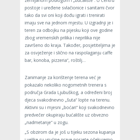
zemljanom podlogom i „bućalište“. U Centru
postoje i uređene svlačionice i sanitarni čvor
tako da svi oni koji dođu igrati i trenirati
imaju sve na jednom mjestu. U izgradnji je i
teren za odbojku na pijesku koji ove godine
zbog vremenskih prilika i neprilika nije
završeno do kraja. Također, posjetiteljima je
za osvježenje i slično na raspolaganju caffe
bar, konoba, pizzeria“, roštilj…
Zanimanje za korištenje terena već je
pokazalo nekoliko nogometnih trenera s
područja Grada Ljubuškog, a određeni broj
djeca svakodnevno „šuta“ lopte na terenu.
Aktivni su i mjesni „boćari“ koji svakodnevno
predvečer okupiraju bućalište uz obvezno
„nadmetanje“ u zogu.
„S obzirom da je još u tijeku sezona kupanja
i velike su vrućine prave posjete očekujemo