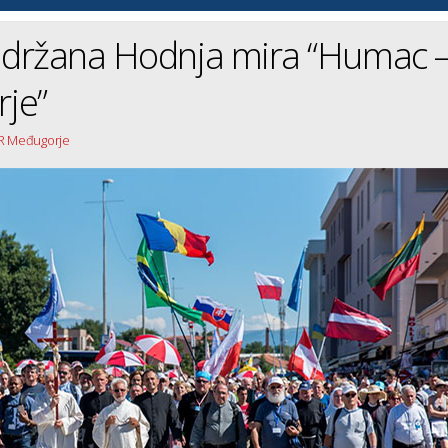
držana Hodnja mira “Humac 
je”
IR Međugorje