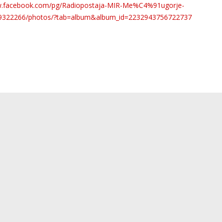
w.facebook.com/pg/Radiopostaja-MIR-Me%C4%91ugorje-
9322266/photos/?tab=album&album_id=2232943756722737