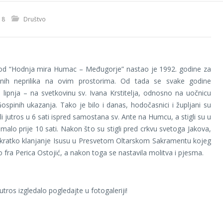
18
Društvo
hod “Hodnja mira Humac – Međugorje” nastao je 1992. godine za
tnih neprilika na ovim prostorima. Od tada se svake godine
 lipnja – na svetkovinu sv. Ivana Krstitelja, odnosno na uočnicu
Gospinih ukazanja. Tako je bilo i danas, hodočasnici i župljani su
i jutros u 6 sati ispred samostana sv. Ante na Humcu, a stigli su u
alo prije 10 sati. Nakon što su stigli pred crkvu svetoga Jakova,
 kratko klanjanje Isusu u Presvetom Oltarskom Sakramentu kojeg
o fra Perica Ostojić, a nakon toga se nastavila molitva i pjesma.
utros izgledalo pogledajte u fotogaleriji!