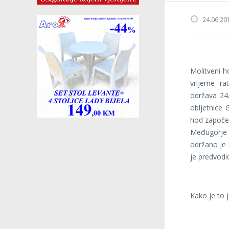
24.06.20
Molitveni 
vrijeme ra
održava 24.
obljetnice 
hod započel
Međugorje m
održano je
je predvodi
Kako je to j