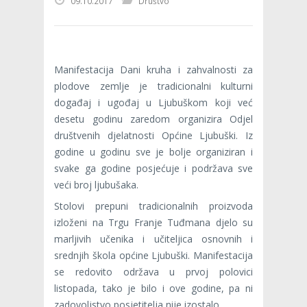
09.10.2017
Društvo
Manifestacija Dani kruha i zahvalnosti za
plodove zemlje je tradicionalni kulturni
događaj i ugođaj u Ljubuškom koji već
desetu godinu zaredom organizira Odjel
društvenih djelatnosti Općine Ljubuški. Iz
godine u godinu sve je bolje organiziran i
svake ga godine posjećuje i podržava sve
veći broj ljubušaka.
Stolovi prepuni tradicionalnih proizvoda
izloženi na Trgu Franje Tuđmana djelo su
marljivih učenika i učiteljica osnovnih i
srednjih škola općine Ljubuški. Manifestacija
se redovito održava u prvoj polovici
listopada, tako je bilo i ove godine, pa ni
zadovoljstvo posjetitelja nije izostalo.