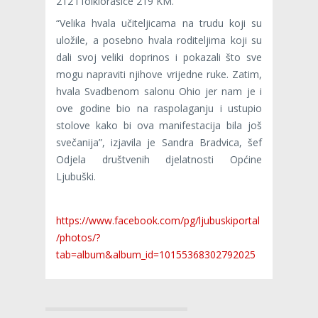
212 i folklorašice 219 KM.
“Velika hvala učiteljicama na trudu koji su
uložile, a posebno hvala roditeljima koji su
dali svoj veliki doprinos i pokazali što sve
mogu napraviti njihove vrijedne ruke. Zatim,
hvala Svadbenom salonu Ohio jer nam je i
ove godine bio na raspolaganju i ustupio
stolove kako bi ova manifestacija bila još
svečanija”, izjavila je Sandra Bradvica, šef
Odjela društvenih djelatnosti Općine
Ljubuški.
https://www.facebook.com/pg/ljubuskiportal
/photos/?
tab=album&album_id=10155368302792025