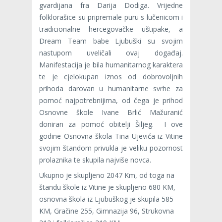
gvardijana fra Darija Dodiga. Vrijedne
folklorašice su pripremale puru s lučenicom i
tradicionalne hercegovačke uštipake, a
Dream Team babe Ljubuški su svojim
nastupom uveličali ovaj događaj.
Manifestacija je bila humanitarnog karaktera
te je cjelokupan iznos od dobrovoljnih
prihoda darovan u humanitarne svrhe za
pomoć najpotrebnijima, od čega je prihod
Osnovne škole Ivane Brlić Mažuranić
doniran za pomoć obitelji Šiljeg. I ove
godine Osnovna škola Tina Ujevića iz Vitine
svojim štandom privukla je veliku pozornost
prolaznika te skupila najviše novca.
Ukupno je skupljeno 2047 Km, od toga na
štandu škole iz Vitine je skupljeno 680 KM,
osnovna škola iz Ljubuškog je skupila 585
KM, Gračine 255, Gimnazija 96, Strukovna