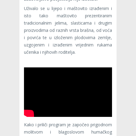
Uživalo se u lijepo i maštovito izrađenim i
isto tako maštovito prezentiranim
tradicionalnim jelima, slasticama i drugim
proizvodima od raznih vrsta brašna, od voća
i povrća te u izloženim plodovima zemlje,
uzgojenim i izrađenim vrijednim rukama
učenika i njihovih roditelja.
Kako i priliči program je započeo prigodnom
molitvom i blagoslovom humačkog