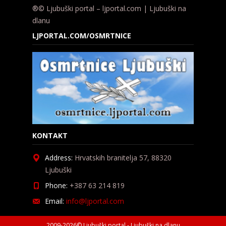
®© Ljubuški portal – ljportal.com | Ljubuški na
dlanu
LJPORTAL.COM/OSMRTNICE
KONTAKT
Address:
Hrvatskih branitelja 57, 88320
Ljubuški
Phone:
+387 63 214 819
Email:
info@ljportal.com
2009-2026© Ljubuški portal - Ljubuški na dlanu