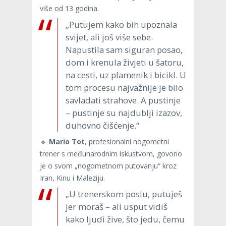
više od 13 godina.
„Putujem kako bih upoznala
svijet, ali još više sebe.
Napustila sam siguran posao,
dom i krenula živjeti u šatoru,
na cesti, uz plamenik i bicikl. U
tom procesu najvažnije je bilo
savladati strahove. A pustinje
– pustinje su najdublji izazov,
duhovno čišćenje.“
🔹
Mario Tot
, profesionalni nogometni
trener s međunarodnim iskustvom, govorio
je o svom „nogometnom putovanju“ kroz
Iran, Kinu i Maleziju.
„U trenerskom poslu, putuješ
jer moraš – ali usput vidiš
kako ljudi žive, što jedu, čemu