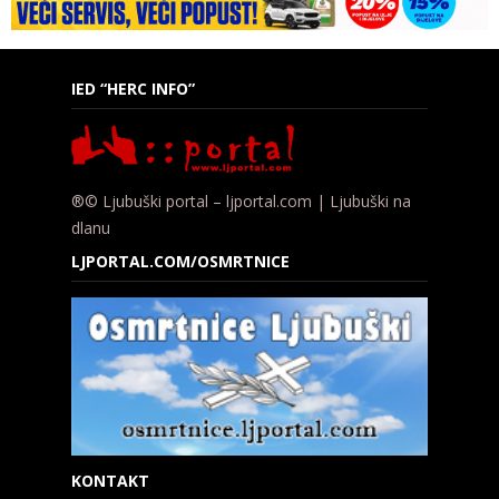
IED “HERC INFO”
®© Ljubuški portal – ljportal.com | Ljubuški na
dlanu
LJPORTAL.COM/OSMRTNICE
KONTAKT