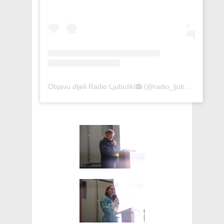
Objavu dijeli Radio Ljubuški📻 (@radio_ljubuski)