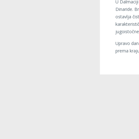
U Dalmaciji
Dinaride. Br
ostavlja či
karakteristi
jugoistočne 
Upravo dana
prema kraju