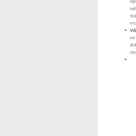
is
val
sta
mog
Vi
na
do
izn