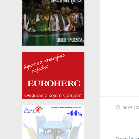
30.05.20
Danasšnje n