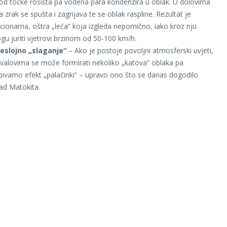
pod točke rosišta pa vodena para kondenzira u oblak. U dolovima
a zrak se spušta i zagrijava te se oblak raspline. Rezultat je
cionarna, oštra „leća“ koja izgleda nepomično, iako kroz nju
u juriti vjetrovi brzinom od 50-100 km/h.
šeslojno „slaganje“
– Ako je postoje povoljni atmosferski uvjeti,
 valovima se može formirati nekoliko „katova“ oblaka pa
bivamo efekt „palačinki“ – upravo ono što se danas dogodilo
ad Matokita.