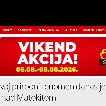
ŠPORT
OBAVIJESTI
CRNA KRONIKA
KULTURA
POGLED U PROŠ
aj prirodni fenomen danas je
n nad Matokitom