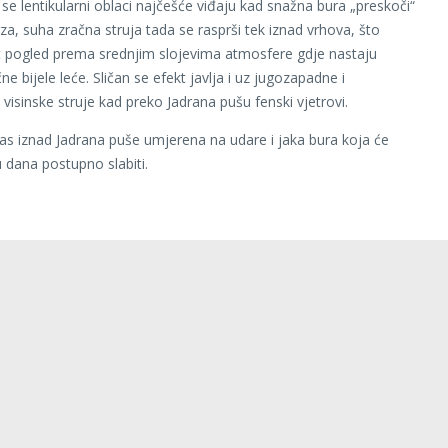
 se lentikularni oblaci najčešće viđaju kad snažna bura „preskoči“
za, suha zračna struja tada se rasprši tek iznad vrhova, što
st pogled prema srednjim slojevima atmosfere gdje nastaju
čne bijele leće. Sličan se efekt javlja i uz jugozapadne i
visinske struje kad preko Jadrana pušu fenski vjetrovi.
s iznad Jadrana puše umjerena na udare i jaka bura koja će
 dana postupno slabiti.