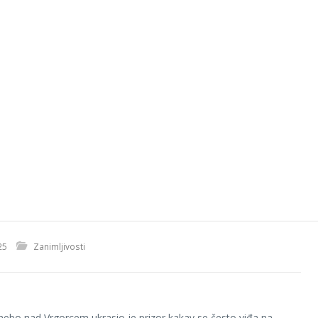
25
Zanimljivosti
ebo nad Vrgorcem ukrasio je prizor kakav se često viđa na