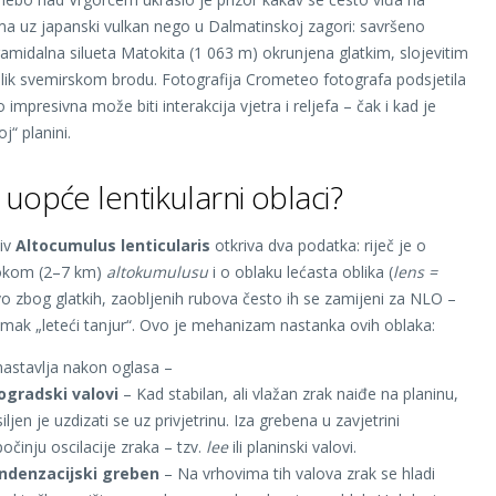
ma uz japanski vulkan nego u Dalmatinskoj zagori: savršeno
ramidalna silueta Matokita (1 063 m) okrunjena glatkim, slojevitim
ik svemirskom brodu. Fotografija Crometeo fotografa podsjetila
o impresivna može biti interakcija vjetra i reljefa – čak i kad je
j“ planini.
 uopće lentikularni oblaci?
ziv
Altocumulus lenticularis
otkriva dva podatka: riječ je o
sokom (2–7 km)
altokumulusu
i o oblaku lećasta oblika (
lens =
vo zbog glatkih, zaobljenih rubova često ih se zamijeni za NLO –
imak „leteći tanjur“. Ovo je mehanizam nastanka ovih oblaka:
nastavlja nakon oglasa –
ogradski valovi
– Kad stabilan, ali vlažan zrak naiđe na planinu,
siljen je uzdizati se uz privjetrinu. Iza grebena u zavjetrini
očinju oscilacije zraka – tzv.
lee
ili planinski valovi.
ndenzacijski greben
– Na vrhovima tih valova zrak se hladi