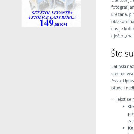
fotografija
urezana, pi
oblakom nal
nas je kolik
riječ o „malo
Što su
Latinski na
srednje vi
leća
). Upra
otuda i nad
– Tekst se 
Or
pri
zap
Ko