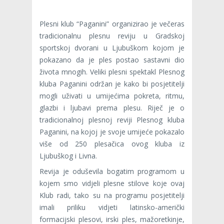
Plesni klub “Paganini” organizirao je večeras
tradicionalnu plesnu reviju u Gradskoj
sportskoj dvorani u Ljubuškom kojom je
pokazano da je ples postao sastavni dio
života mnogih. Veliki plesni spektakl Plesnog
kluba Paganini održan je kako bi posjetitelji
mogli uživati u umijećima pokreta, ritmu,
glazbi i ljubavi prema plesu. Riječ je o
tradicionalnoj plesnoj reviji Plesnog kluba
Paganini, na kojoj je svoje umijeće pokazalo
više od 250 plesačica ovog kluba iz
Ljubuškog i Livna.
Revija je oduševila bogatim programom u
kojem smo vidjeli plesne stilove koje ovaj
Klub radi, tako su na programu posjetitelji
imali priliku vidjeti latinsko-američki
formacijski plesovi, irski ples, mažoretkinje,