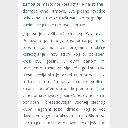
zumba te maštovite koreografije na strane i
domaće etno ritmove. Sve plesne izvedbe
prikazane su kroz maštovite koreografije i
zanimljive plesne ritmove i korake.
„Upravo je završila još jedna uspješna revija.
Pokazano je mnogo toga drukčijeg nego
prošlih godina, novi program, drukčije
koreografije i novi stilovi koji su odrađeni
kroz ovu godinu. S ovim danom mi
počinjemo raditi za sljedeću godinu. Ova
plesna revija bila je povratna informacija za
roditelje o tome što se radilo u toku godine i
kako je odrađeno, a oni koji prate naš rad
vide pomake svake godine“, rekao je uistinu
ponosan i prezadovoljan voditelj plesnog
kluba Paganini
Jozo Rimac
koji je već
dvadesetak godina aktivan u Ljubuškom sa
svojim plesnim klubom i ovdje se osjeća kao