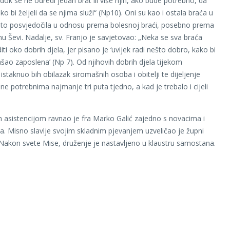
dok se ne odredi jedan brat ili više njih, ako bude potrebno, da
o bi željeli da se njima služi“ (Np10). Oni su kao i ostala braća u
to posvjedočila u odnosu prema bolesnoj braći, posebno prema
anu Ševi. Nadalje, sv. Franjo je savjetovao: „Neka se sva braća
iti oko dobrih djela, jer pisano je ‘uvijek radi nešto dobro, kako bi
šao zaposlena’ (Np 7). Od njihovih dobrih djela tijekom
istaknuo bih obilazak siromašnih osoba i obitelji te dijeljenje
ne potrebnima najmanje tri puta tjedno, a kad je trebalo i cijeli
m asistencijom ravnao je fra Marko Galić zajedno s novacima i
. Misno slavlje svojim skladnim pjevanjem uzveličao je župni
 Nakon svete Mise, druženje je nastavljeno u klaustru samostana.