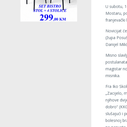
U subotu, 10
Mostaru, po
franjevački 
Novicijat ć
(župa Posuš
Danijel Mili
Misno slavlj
postulanata 
magistar no
misnika.
Fra Iko Sko
„Zacijelo, 
njihove dvij
dobro“ (KKC
slušajući i
bolesnoj bra