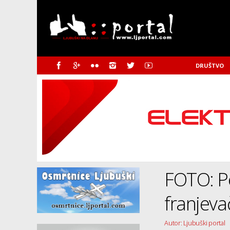
DRUŠTVO
FOTO: Pe
franjevač
Autor: Ljubuški portal