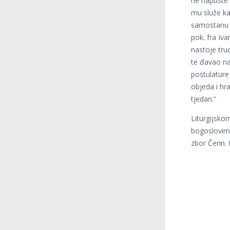
ne napuste 
mu služe kak
samostanu 
pok. fra Iv
nastoje trud
te đavao na
postulature 
objeda i hra
tjedan.“
Liturgijsko
bogoslovima
zbor Čerin.