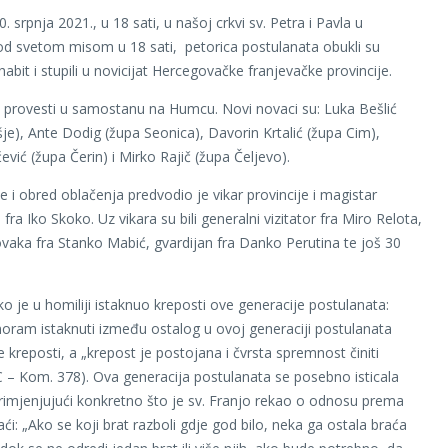
. srpnja 2021., u 18 sati, u našoj crkvi sv. Petra i Pavla u
d svetom misom u 18 sati, petorica postulanata obukli su
habit i stupili u novicijat Hercegovačke franjevačke provincije.
e provesti u samostanu na Humcu. Novi novaci su: Luka Bešlić
je), Ante Dodig (župa Seonica), Davorin Krtalić (župa Cim),
ćević (župa Čerin) i Mirko Rajič (župa Čeljevo).
e i obred oblačenja predvodio je vikar provincije i magistar
fra Iko Skoko. Uz vikara su bili generalni vizitator fra Miro Relota,
vaka fra Stanko Mabić, gvardijan fra Danko Perutina te još 30
ko je u homiliji istaknuo kreposti ove generacije postulanata:
moram istaknuti između ostalog u ovoj generaciji postulanata
e kreposti, a „krepost je postojana i čvrsta spremnost činiti
 – Kom. 378). Ova generacija postulanata se posebno isticala
 primjenjujući konkretno što je sv. Franjo rekao o odnosu prema
ći: „Ako se koji brat razboli gdje god bilo, neka ga ostala braća