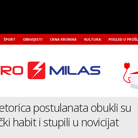
ŠPORT
OBAVIJESTI
CRNA KRONIKA
KULTURA
POGLED U PROŠ
torica postulanata obukli su
ki habit i stupili u novicijat