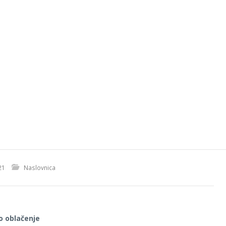
21
Naslovnica
o oblačenje