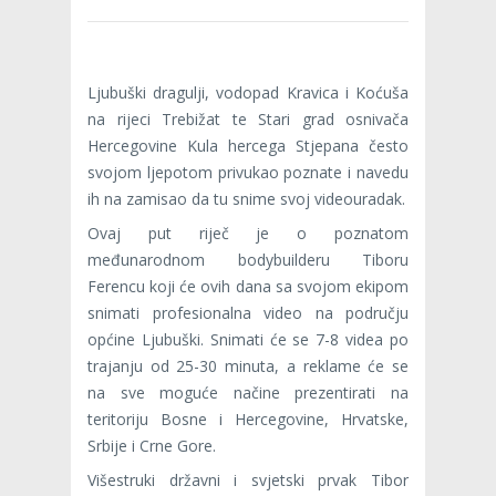
Ljubuški dragulji, vodopad Kravica i Koćuša
na rijeci Trebižat te Stari grad osnivača
Hercegovine Kula hercega Stjepana često
svojom ljepotom privukao poznate i navedu
ih na zamisao da tu snime svoj videouradak.
Ovaj put riječ je o poznatom
međunarodnom bodybuilderu Tiboru
Ferencu koji će ovih dana sa svojom ekipom
snimati profesionalna video na području
općine Ljubuški. Snimati će se 7-8 videa po
trajanju od 25-30 minuta, a reklame će se
na sve moguće načine prezentirati na
teritoriju Bosne i Hercegovine, Hrvatske,
Srbije i Crne Gore.
Višestruki državni i svjetski prvak Tibor