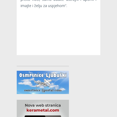
imajte i želju za uspjehom“.