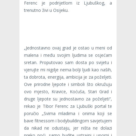
Ferenc je podrijetlom iz Ljubuškog, a
trenutno živi u Osijeku.
„Jednostavno ovaj grad je ostao u meni od
malena i među svojim ljudima se osjećam
sretan. Proputovao sam dosta po svijetu i
vjerujte mi nigdje nema bolji ljudi kao naših,
ta dobrota, energija, ambicija je za poželjeti.
Ove prirodne ljepote i simboli što okružuju
ovo mjesto, Kravice, Koćuša, Stari Grad i
druge ljepote su jednostavno za poželjeti“,
rekao je Tibor Ferenc za Ljubuški portal te
poručio „Svima mladima i onima koji se
bave fitnessom i bodybuildingom savjetujem
da nikad ne odustaju, jer ništa ne dolazi
preko noći, samo budite ustrajni i uporni i