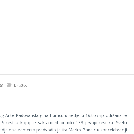
23
Društvo
tog Ante Padovanskog na Humcu u nedjelju 16.travnja održana je
Pričest u kojoj je sakrament primilo 133 prvopričesnika. Svetu
dodjele sakramenta predvodio je fra Marko Bandić u koncelebraciji