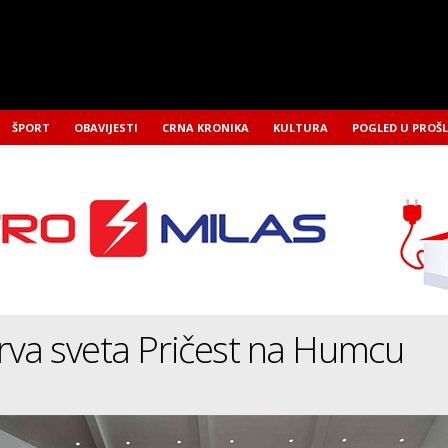
ŠPORT
OBAVIJESTI
CRNA KRONIKA
KULTURA
POGLED U PROŠ
rva sveta Pričest na Humcu