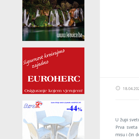
18.04.20
U župi sve
Prva sveta 
misu i čin 