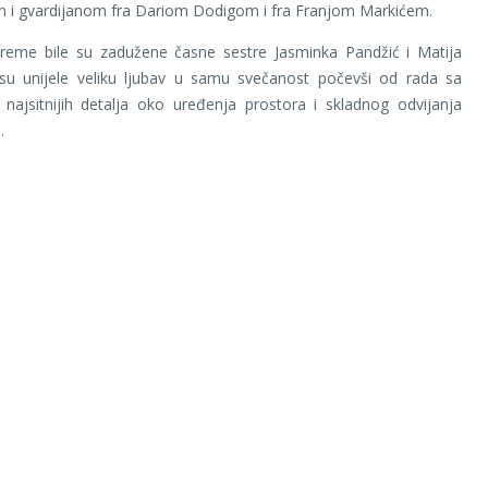
m i gvardijanom fra Dariom Dodigom i fra Franjom Markićem.
preme bile su zadužene časne sestre Jasminka Pandžić i Matija
 su unijele veliku ljubav u samu svečanost počevši od rada sa
najsitnijih detalja oko uređenja prostora i skladnog odvijanja
.