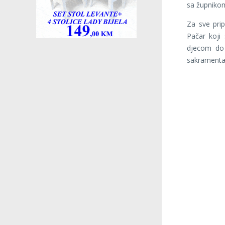
sa župniko
Za sve pri
Pačar koji
djecom do 
sakramenta