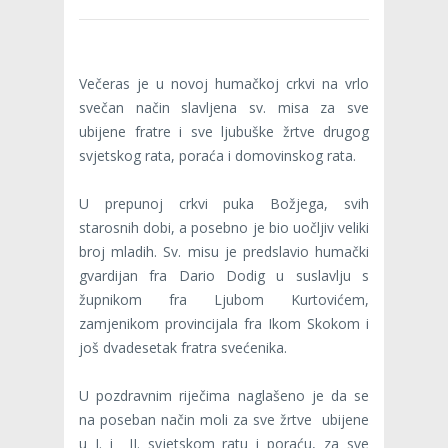
Večeras je u novoj humačkoj crkvi na vrlo
svečan način slavljena sv. misa za sve
ubijene fratre i sve ljubuške žrtve drugog
svjetskog rata, poraća i domovinskog rata.
U prepunoj crkvi puka Božjega, svih
starosnih dobi, a posebno je bio uočljiv veliki
broj mladih. Sv. misu je predslavio humački
gvardijan fra Dario Dodig u suslavlju s
župnikom fra Ljubom Kurtovićem,
zamjenikom provincijala fra Ikom Skokom i
još dvadesetak fratra svećenika.
U pozdravnim riječima naglašeno je da se
na poseban način moli za sve žrtve ubijene
u I. i II. svjetskom ratu i poraću, za sve