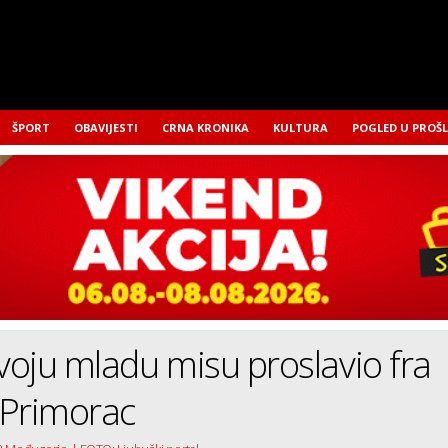
ŠPORT
OBAVIJESTI
CRNA KRONIKA
KULTURA
POGLED U PROŠ
oju mladu misu proslavio fra
 Primorac