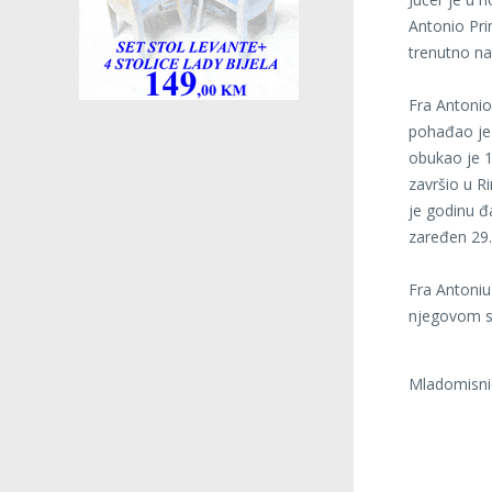
Antonio Pri
trenutno na
Fra Antonio
pohađao je 
obukao je 1
završio u R
je godinu đ
zaređen 29.
Fra Antoniu
njegovom s
Mladomisnič