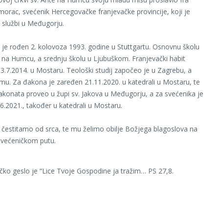
morac, svećenik Hercegovačke franjevačke provincije, koji je
 službi u Međugorju.
 je rođen 2. kolovoza 1993. godine u Stuttgartu. Osnovnu školu
na Humcu, a srednju školu u Ljubuškom. Franjevački habit
3.7.2014. u Mostaru. Teološki studij započeo je u Zagrebu, a
imu. Za đakona je zaređen 21.11.2020. u katedrali u Mostaru, te
akonata proveo u župi sv. Jakova u Međugorju, a za svećenika je
6.2021., također u katedrali u Mostaru.
 čestitamo od srca, te mu želimo obilje Božjega blagoslova na
većeničkom putu.
ko geslo je “Lice Tvoje Gospodine ja tražim… PS 27,8.