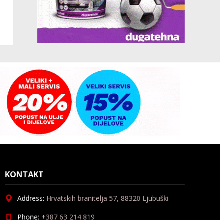
KONTAKT
Address:
Hrvatskih branitelja 57, 88320 Ljubuški
Phone:
+387 63 214 819