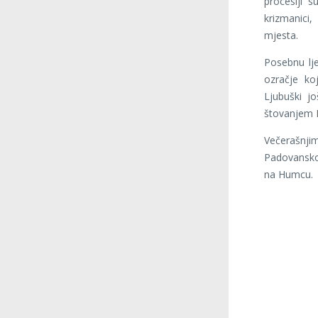
procesiji s
krizmanici,
mjesta.
Posebnu lje
ozračje ko
Ljubuški j
štovanjem 
Večerašnji
Padovanskog
na Humcu.