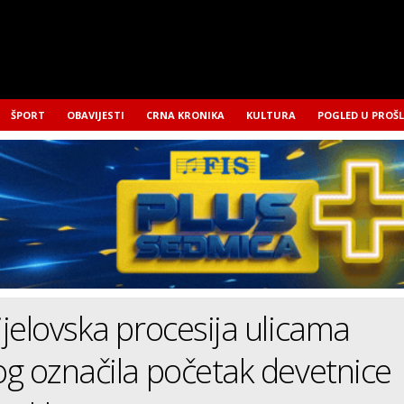
ŠPORT
OBAVIJESTI
CRNA KRONIKA
KULTURA
POGLED U PROŠ
jelovska procesija ulicama
g označila početak devetnice