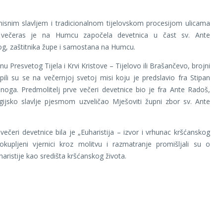
isnim slavljem i tradicionalnom tijelovskom procesijom ulicama
 večeras je na Humcu započela devetnica u čast sv. Ante
g, zaštitnika župe i samostana na Humcu.
u Presvetog Tijela i Krvi Kristove – Tijelovo ili Brašančevo, brojni
upili su se na večernjoj svetoj misi koju je predslavio fra Stipan
lanoga. Predmolitelj prve večeri devetnice bio je fra Ante Radoš,
rgijsko slavlje pjesmom uzveličao Mješoviti župni zbor sv. Ante
ečeri devetnice bila je „Euharistija – izvor i vrhunac kršćanskog
okupljeni vjernici kroz molitvu i razmatranje promišljali su o
haristije kao središta kršćanskog života.