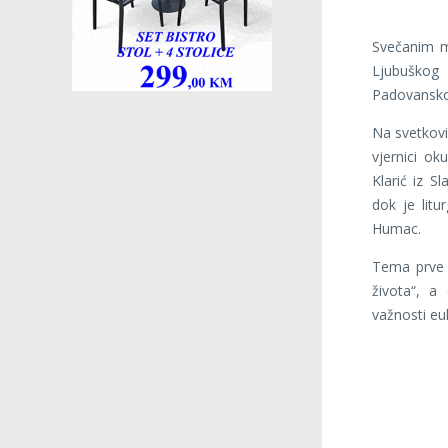
Svečanim m
Ljubuškog
Padovansko
Na svetkovin
vjernici ok
Klarić iz S
dok je litu
Humac.
Tema prve v
života“, a 
važnosti eu