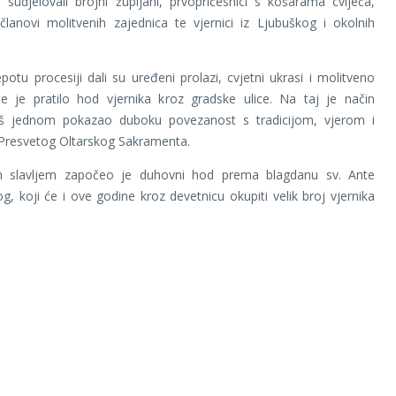
u sudjelovali brojni župljani, prvopričesnici s košarama cvijeća,
 članovi molitvenih zajednica te vjernici iz Ljubuškog i okolnih
potu procesiji dali su uređeni prolazi, cvjetni ukrasi i molitveno
je je pratilo hod vjernika kroz gradske ulice. Na taj je način
oš jednom pokazao duboku povezanost s tradicijom, vjerom i
Presvetog Oltarskog Sakramenta.
m slavljem započeo je duhovni hod prema blagdanu sv. Ante
, koji će i ove godine kroz devetnicu okupiti velik broj vjernika