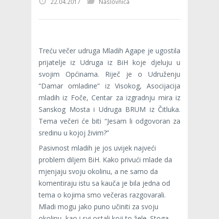
22.04.2017
Naslovnica
Treću večer udruga Mladih Agape je ugostila
prijatelje iz Udruga iz BiH koje djeluju u
svojim Općinama. Riječ je o Udruženju
“Damar omladine” iz Visokog, Asocijacija
mladih iz Foče, Centar za izgradnju mira iz
Sanskog Mosta i Udruga BRUM iz Čitluka.
Tema večeri će biti “Jesam li odgovoran za
sredinu u kojoj živim?”
Pasivnost mladih je jos uvijek najveći
problem diljem BiH. Kako privući mlade da
mjenjaju svoju okolinu, a ne samo da
komentiraju istu sa kauča je bila jedna od
tema o kojima smo večeras razgovarali.
Mladi mogu jako puno učiniti za svoju
okolinu, kao i svi ostali koji to žele. Stoga