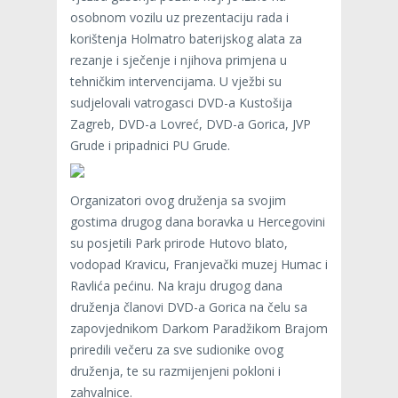
osobnom vozilu uz prezentaciju rada i
korištenja Holmatro baterijskog alata za
rezanje i sječenje i njihova primjena u
tehničkim intervencijama. U vježbi su
sudjelovali vatrogasci DVD-a Kustošija
Zagreb, DVD-a Lovreć, DVD-a Gorica, JVP
Grude i pripadnici PU Grude.
Organizatori ovog druženja sa svojim
gostima drugog dana boravka u Hercegovini
su posjetili Park prirode Hutovo blato,
vodopad Kravicu, Franjevački muzej Humac i
Ravlića pećinu. Na kraju drugog dana
druženja članovi DVD-a Gorica na čelu sa
zapovjednikom Darkom Paradžikom Brajom
priredili večeru za sve sudionike ovog
druženja, te su razmijenjeni pokloni i
zahvalnice.