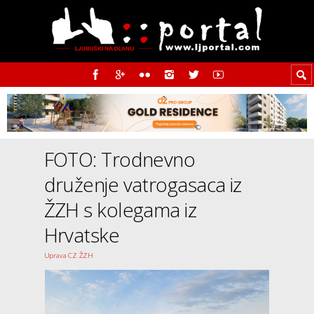
FOTO: Trodnevno
druženje vatrogasaca iz
ŽZH s kolegama iz
Hrvatske
Uprava CZ ŽZH