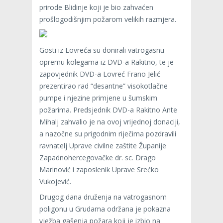
prirode Blidinje koji je bio zahvaćen
prošlogodišnjim požarom velikih razmjera.
Gosti iz Lovreća su donirali vatrogasnu
opremu kolegama iz DVD-a Rakitno, te je
zapovjednik DVD-a Lovreć Frano Jelić
prezentirao rad “desantne” visokotlačne
pumpe i njezine primjene u šumskim
požarima. Predsjednik DVD-a Rakitno Ante
Mihalj zahvalio je na ovoj vrijednoj donaciji,
a nazočne su prigodnim riječima pozdravili
ravnatelj Uprave civilne zaštite Županije
Zapadnohercegovačke dr. sc. Drago
Marinović i zaposlenik Uprave Srećko
Vukojević.
Drugog dana druženja na vatrogasnom
poligonu u Grudama održana je pokazna
vježba gašenja požara koji je izbio na